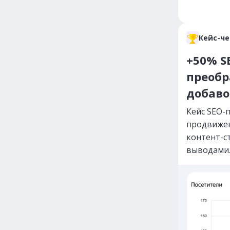
Кейс-ч
+50% S
преобр
добаво
Кейс SEO-
продвижен
контент-с
выводами