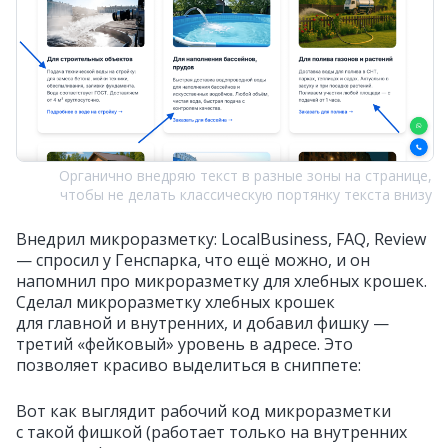
Органично внедряю текст в разные зоны на странице,
чтобы не делать классическую портянку текста внизу
Внедрил микроразметку: LocalBusiness, FAQ, Review
— спросил у Генспарка, что ещё можно, и он
напомнил про микроразметку для хлебных крошек.
Сделал микроразметку хлебных крошек
для главной и внутренних, и добавил фишку —
третий «фейковый» уровень в адресе. Это
позволяет красиво выделиться в сниппете:
Вот как выглядит рабочий код микроразметки
с такой фишкой (работает только на внутренних