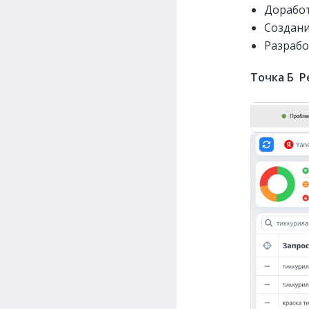
Доработ
Создани
Разрабо
Точка Б Р