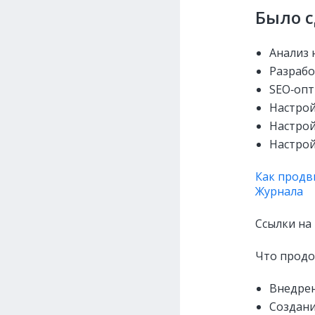
Было 
Анализ 
Разрабо
SEO‑опт
Настрой
Настрой
Настрой
Как продв
Журнала
Ссылки на 
Что продо
Внедрен
Создани