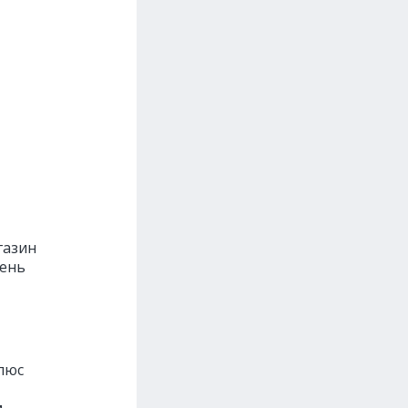
газин
день
плюс