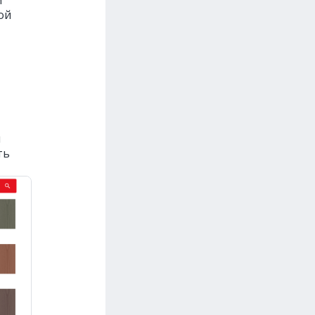
м
ой
и
ть