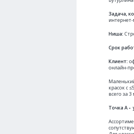
Бутурлина
Задача, к
интернет‑
Ниша:
Стр
Срок рабо
Клиент:
о
онлайн‑про
Маленький
красок с ≤
всего за 3
Точка А ‑
Ассортиме
сопутству