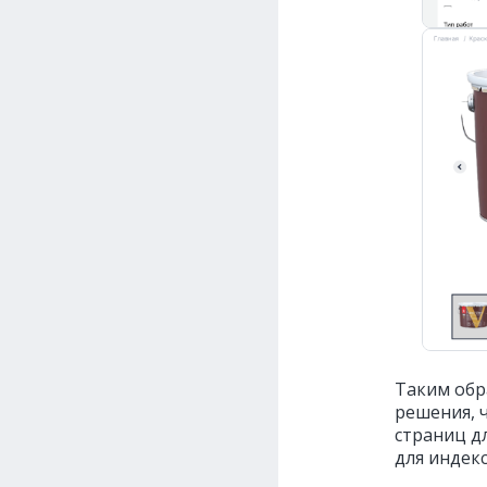
Таким обр
решения, 
страниц дл
для индек