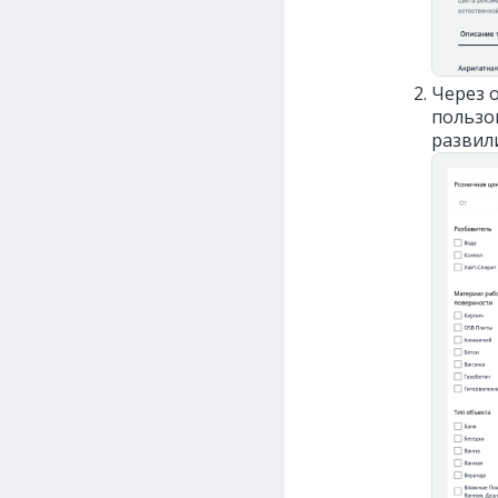
Через 
пользо
развили