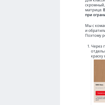
Для класс
скромный,
матрице.
при огран
Мы с кома
и обратил
Поэтому р
Через 
отдель
краску 