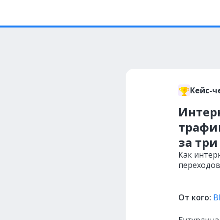
Кейс-ч
Интерн
трафик
за три
Как интер
переходов 
От кого:
B