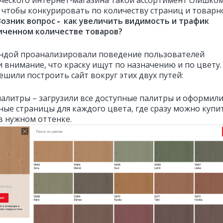
ического интернет‑магазина такой ассортимент слишко
 чтобы конкурировать по количеству страниц и товарн
Возник вопрос ‑ как увеличить видимость и трафик
иченном количестве товаров?
ндой проанализировали поведение пользователей
и внимание, что краску ищут по назначению и по цвету.
ешили построить сайт вокруг этих двух путей:
палитры – загрузили все доступные палитры и оформил
ные страницы для каждого цвета, где сразу можно купи
в нужном оттенке.