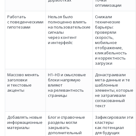
доработках
точки
оптимизации
Работать
Нельзя было
Снижали
с поведенческими
полноценно влиять
технические
гипотезами
на пользовательские
барьеры:
сигналы
проверяли
через контент
скорость,
и интерфейс
мобильное
отображение,
кликабельность
и корректность
загрузки
Массово менять
H1–H3 и смысловые
Донастраивали
заголовки
блоки напрямую
мета‑данные и те
и текстовые
влияют
шаблонные
акценты
на релевантность
элементы, которые
страницы
не затрагивали
согласованный
текст
Добавлять новые
Блог и справочные
Зафиксировали эти
информационные
разделы могли
кластеры
материалы
закрывать
как потенциал
дополнительный
для будущих