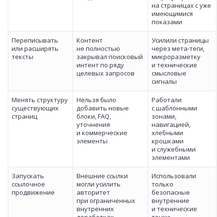
на страницах с уже
имеющимися
показами
Переписывать
Контент
Усилили страницы
или расширять
не полностью
через мета‑теги,
тексты
закрывал поисковый
микроразметку
интент по ряду
и технические
целевых запросов
смысловые
сигналы
Менять структуру
Нельзя было
Работали
существующих
добавить новые
с шаблонными
страниц
блоки, FAQ,
зонами,
уточнения
навигацией,
и коммерческие
хлебными
элементы
крошками
и служебными
элементами
Запускать
Внешние ссылки
Использовали
ссылочное
могли усилить
только
продвижение
авторитет
безопасные
при ограниченных
внутренние
внутренних
и технические