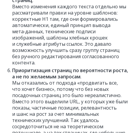
страниц
.
Вместо изменения каждого текста отдельно мы
рассматривали правки на уровне шаблонов:
корректные H1 там, где они формировались
автоматически, единый принцип вывода
мета‑данных, технические подписи
изображений, шаблоны хлебных крошек
и служебные атрибуты ссылок. Это давало
возможность улучшить сразу группу страниц
без ручного редактирования согласованного
контента.
Приоритизация страниц по вероятности роста,
а не по желаемым запросам
.
Мы отказались от подхода «продвигать все,
что хочет бизнес», потому что без новых
посадочных страниц это было нереалистично.
Вместо этого выделили URL, у которых уже были
показы, частичные позиции, релевантность
и шанс на рост за счет минимальных
технических улучшений. Так удалось
сосредоточиться не на теоретическом
потенциале, а на тех страницах, где небольшие