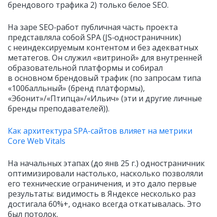
брендового трафика 2) только белое SEO.
На заре SEO‑работ публичная часть проекта
представляла собой SPA (JS‑одностраничник)
с неиндексируемым контентом и без адекватных
метатегов. Он служил «витриной» для внутренней
образовательной платформы и собирал
в основном брендовый трафик (по запросам типа
«100балльный» (бренд платформы),
«Эбонит»/«Птипца»/«Ильич» (эти и другие личные
бренды преподавателей)).
Как архитектура SPA-сайтов влияет на метрики
Core Web Vitals
На начальных этапах (до янв 25 г.) одностраничник
оптимизировали настолько, насколько позволяли
его технические ограничения, и это дало первые
результаты: видимость в Яндексе несколько раз
достигала 60%+, однако всегда откатывалась. Это
был потолок.