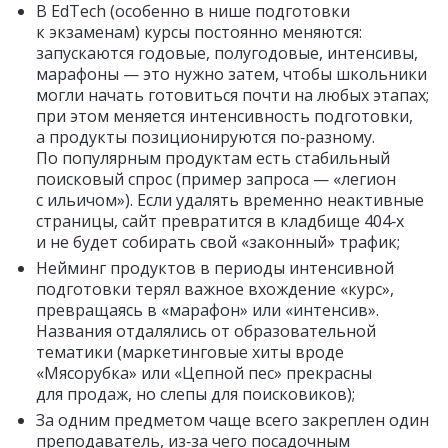
В EdTech (особенно в нише подготовки
к экзаменам) курсы постоянно меняются:
запускаются годовые, полугодовые, интенсивы,
марафоны — это нужно затем, чтобы школьники
могли начать готовиться почти на любых этапах;
при этом меняется интенсивность подготовки,
а продукты позиционируются по‑разному.
По популярным продуктам есть стабильный
поисковый спрос (пример запроса — «легион
с ильичом»). Если удалять временно неактивные
страницы, сайт превратится в кладбище 404‑х
и не будет собирать свой «законный» трафик;
Нейминг продуктов в периоды интенсивной
подготовки терял важное вхождение «курс»,
превращаясь в «марафон» или «интенсив».
Названия отдалялись от образовательной
тематики (маркетинговые хиты вроде
«Мясорубка» или «Цепной пес» прекрасны
для продаж, но слепы для поисковиков);
За одним предметом чаще всего закреплен один
преподаватель, из‑за чего посадочным