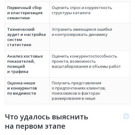
Первичный сбор
Оценить спрос и корректность
и кластеризация
структуры каталога
семантики
Технический
Устранить имеющиеся ошибки
аудит и настройка
и контролировать динамику
систем
статистики
Анализ хостовых
Оценить конкурентоспособность
показателей,
проекта, возможность
позиций
масштабирования и объемы работ
и трафика
Оценка ниши
Получить представления
и конкурентов
о предпочтениях клиентов,
по видимости
поисковиков и факторах
ранжирования в нише
Что удалось выяснить
на первом этапе