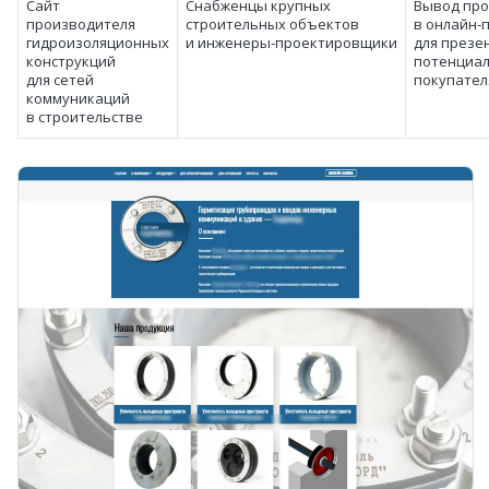
Сайт
Снабженцы крупных
Вывод про
производителя
строительных объектов
в онлайн‑
гидроизоляционных
и инженеры‑проектировщики
для презе
конструкций
потенциа
для сетей
покупател
коммуникаций
в строительстве