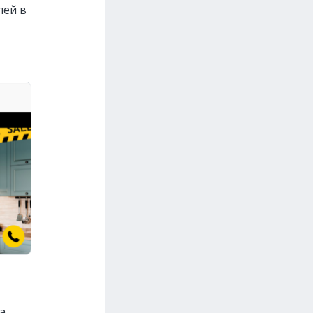
лей в
а