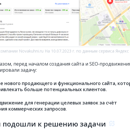
компании Novakuhni.ru На 10.07.2023 г. по данным сервиса Яндекс
азом, перед началом создания сайта и SEO‑продвижени
ировали задачу:
ие нового продающего и функционального сайта, кот
ивлекать больше потенциальных клиентов.
одвижение для генерации целевых заявок за счёт
ния коммерческих запросов
.
ы подошли к решению задачи