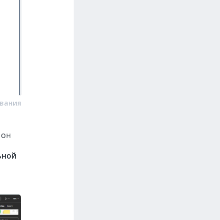
ования
 он
ьной