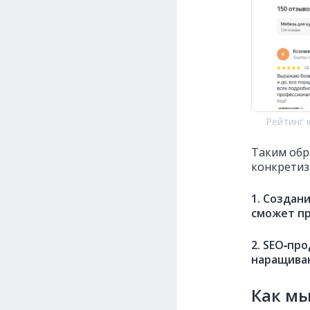
Рейтинг 
Таким обр
конкретиз
1. Создан
сможет пр
2. SEO‑пр
наращива
Как м