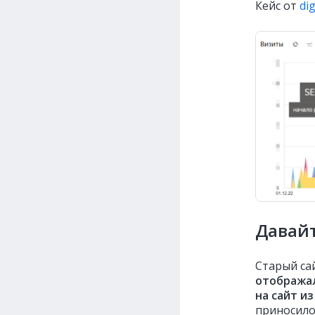
Кейс от
di
Давайт
Старый са
отображал
на сайт и
приносил