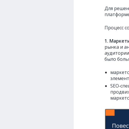
Для решен
платформ
Процесс с
1. Маркет
рынка и а
аудитории 
было боль
маркето
элемент
SEO‑спе
продвиж
маркето