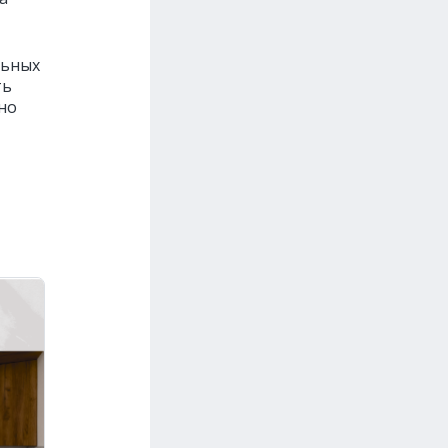
льных
ть
но