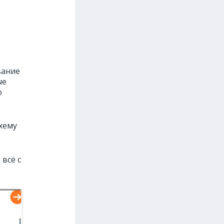
вание
ые
о
хему
всё с