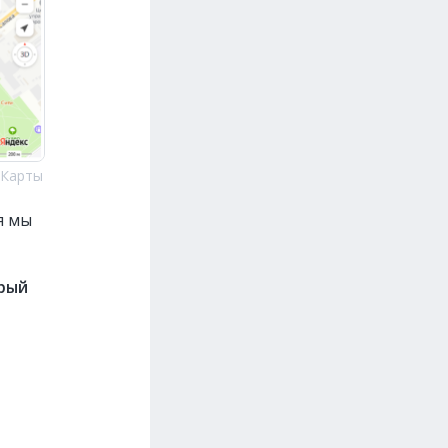
 Карты
я мы
орый