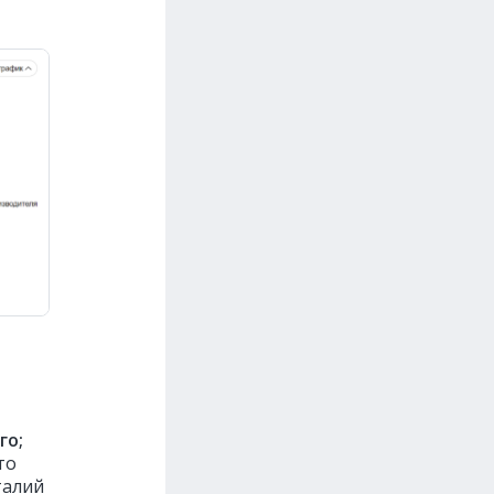
о
го;
что
талий