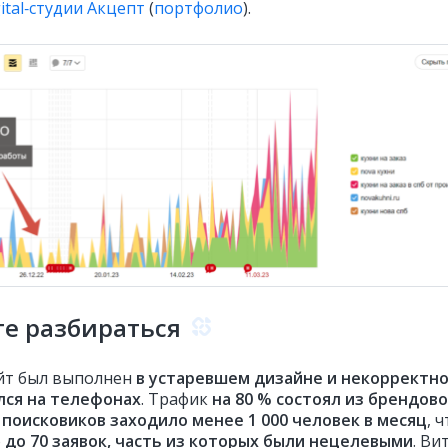
gital‑студии Акцепт
(
портфолио
).
е разбираться
йт был выполнен
в
устаревшем дизайне и некорректн
ся на телефонах
.
Трафик
на
80 % состоял из брендово
з поисковиков заходило менее 1 000 человек в месяц
, 
о
до 70 заявок, часть из которых были нецелевыми
. Ви