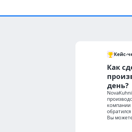
Кейс-ч
Как сд
произв
день?
NovaKuhni
производс
компании 
обратился 
Вы можете