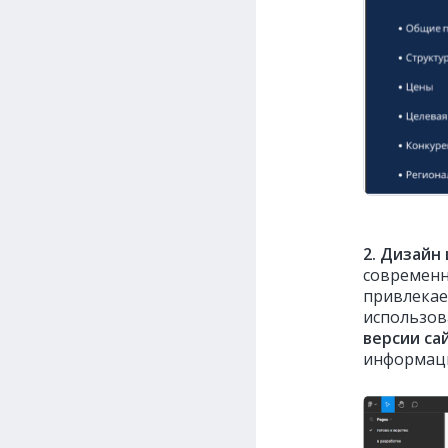
2. Дизайн
современн
привлекае
использов
версии са
информаци