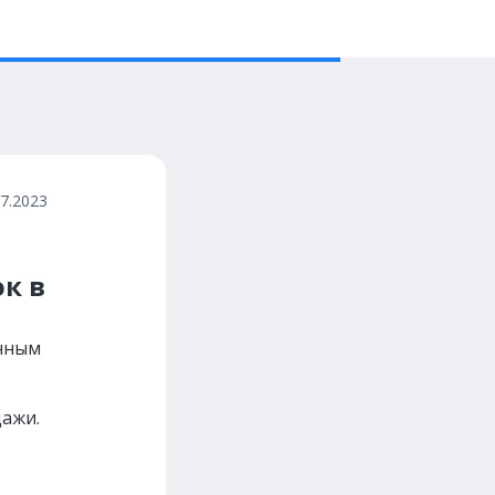
07.2023
к в
енным
дажи.