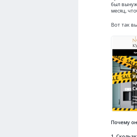
был вынуж
месяц, чт
Вот так в
Почему о
1. Скольз