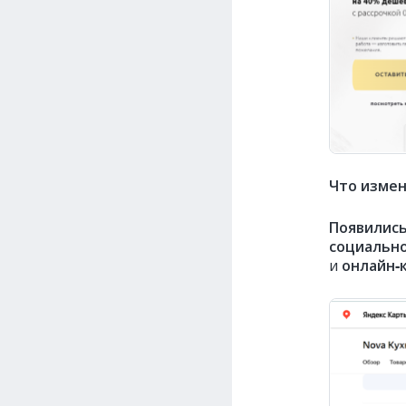
Что изме
Появились
социально
и
онлайн‑