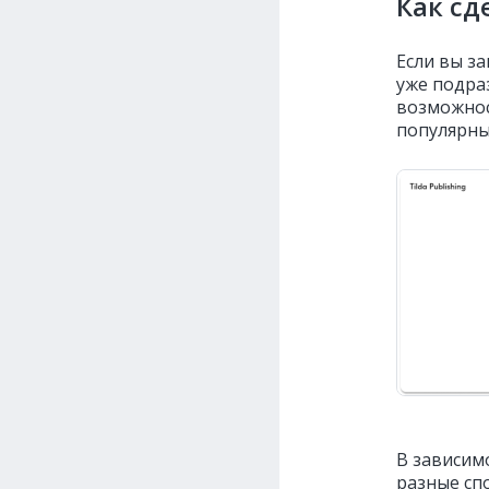
Как сд
Если вы за
уже подра
возможнос
популярных
В зависимо
разные сп