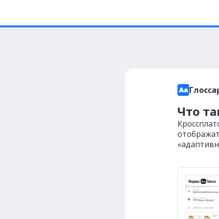
Глосса
Что т
Кроссплат
отображат
«адаптивн