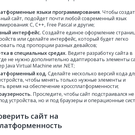
латформенные языки программирования.
Чтобы созда
ный сайт, подойдет почти любой современный язык
ирования: С, С++, Free Pascal и другие;
вный интерфейс.
Создайте единое оформление страниц
тройств или сделайте интерфейс, который будет легко
овать под пропорции разных девайсов;
тка в специальных средах.
Ведите разработку сайта в
 где не нужно дополнительно адаптировать элементы са
 Java Virtual Machine или .NET;
латформенный код.
Сделайте несколько версий кода дл
устройств, чтобы менять только нужные элементы и
ть время на обеспечение кроссплатформенности;
раузерность.
Проследите, чтобы сайт подстраивался не
под устройства, но и под браузеры и операционные сис
оверить сайт на
платформенность