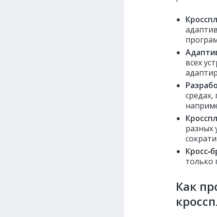
Кроссп
адаптив
программ
Адапти
всех ус
адаптир
Разрабо
средах,
например
Кроссп
разных 
сократи
Кросс‑б
только 
Как пр
кросс