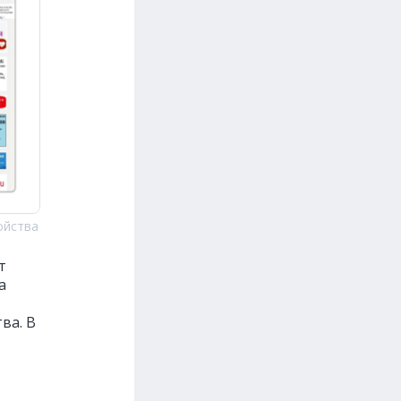
ойства
т
а
ва. В