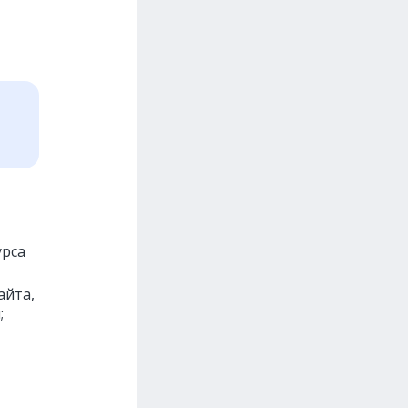
урса
айта,
;