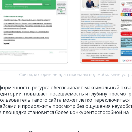
Сайты, которые не адаптированы под мобильные устр
форменность ресурса обеспечивает максимальный охва
удитории, повышает посещаемость и глубину просмотр
Пользователь такого сайта может легко переключиться
айсами и продолжить просмотр без ощущения неудобст
е площадка становится более конкурентоспособной на