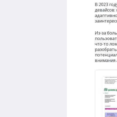
В 2023 год
девайсов:
адаптивно
заинтерес
Из‑за бол
пользоват
что‑то ло
разобратьс
потенциал
внимания 