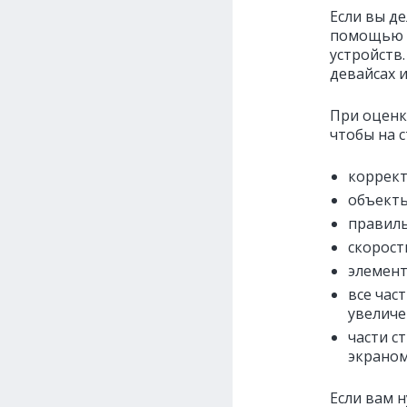
Если вы де
помощью к
устройств
девайсах 
При оценк
чтобы на 
коррект
объекты
правиль
скорост
элемент
все час
увеличе
части с
экраном
Если вам 