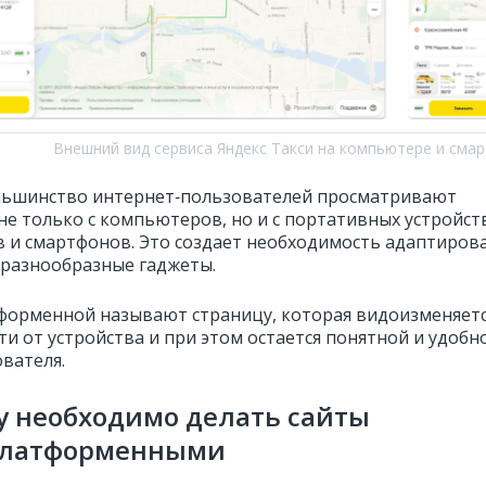
Внешний вид сервиса Яндекс Такси на компьютере и сма
льшинство интернет‑пользователей просматривают
не только с компьютеров, но и с портативных устройст
 и смартфонов. Это создает необходимость адаптиров
 разнообразные гаджеты.
форменной называют страницу, которая видоизменяетс
ти от устройства и при этом остается понятной и удобн
ователя.
у необходимо делать сайты
платформенными