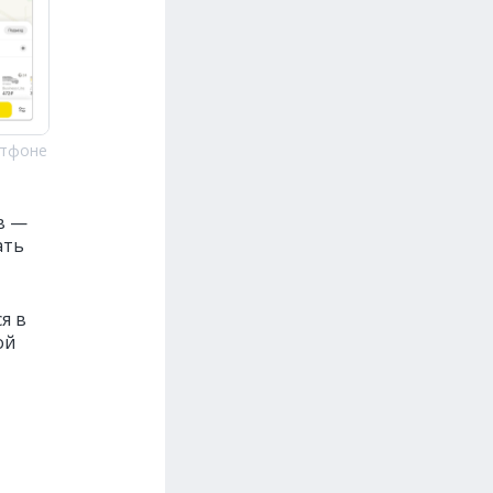
ртфоне
в —
ать
я в
ой