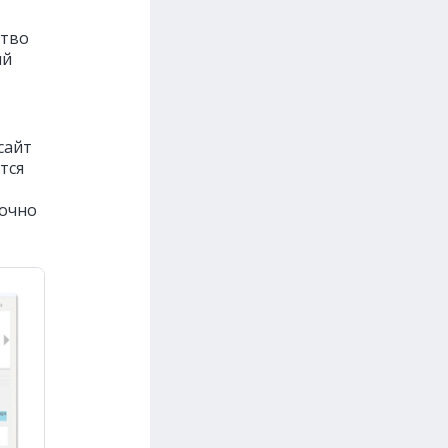
ство
ый
сайт
тся
точно