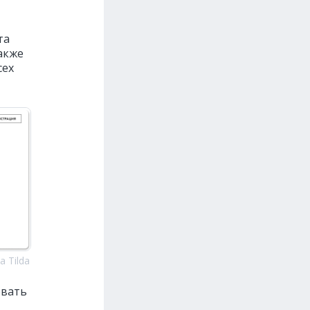
та
акже
сех
 Tilda
овать