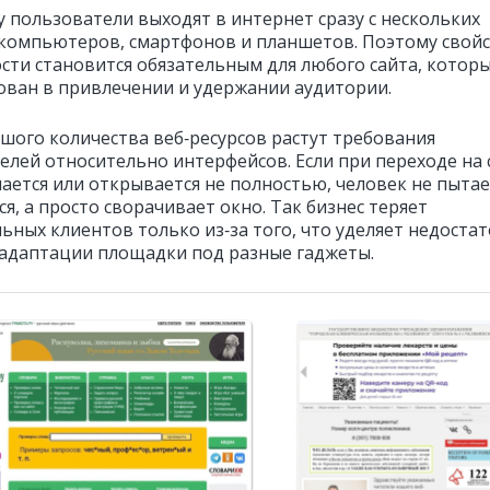
у пользователи выходят в интернет сразу с нескольких
 компьютеров, смартфонов и планшетов. Поэтому свой
сти становится обязательным для любого сайта, котор
ован в привлечении и удержании аудитории.
ьшого количества веб‑ресурсов растут требования
елей относительно интерфейсов. Если при переходе на 
мается или открывается не полностью, человек не пытае
я, а просто сворачивает окно. Так бизнес теряет
ьных клиентов только из‑за того, что уделяет недоста
адаптации площадки под разные гаджеты.