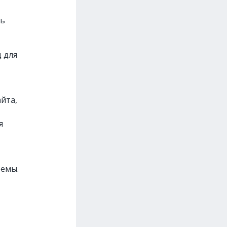
ть
 для
йта,
я
темы.