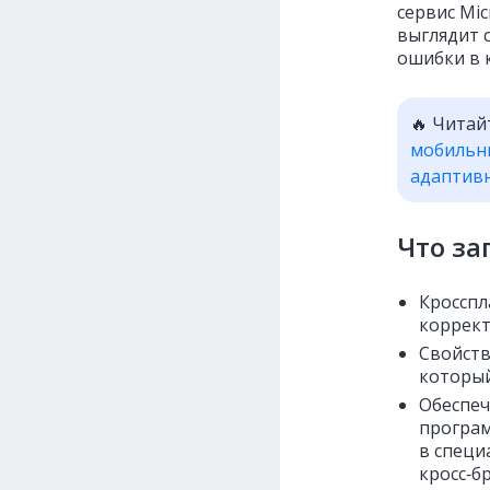
сервис Mic
выглядит 
ошибки в 
🔥 Читай
мобильн
адаптивн
Что з
Кросспл
коррект
Свойств
который
Обеспеч
програм
в специ
кросс‑б