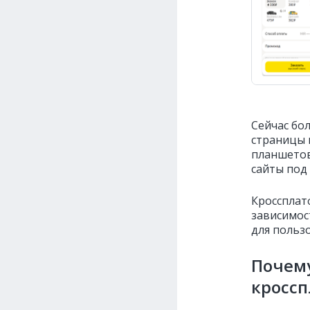
Сейчас бо
страницы 
планшетов
сайты под
Кроссплат
зависимос
для польз
Почем
кросс