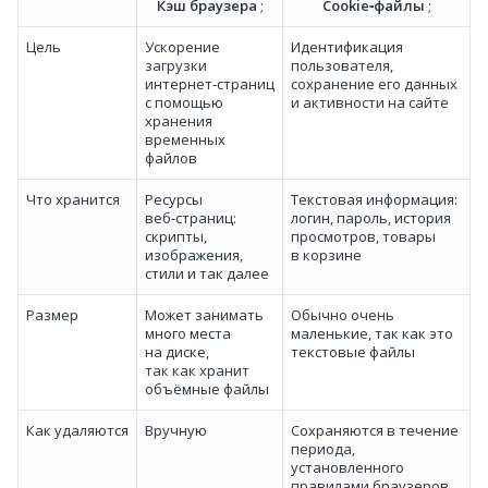
Кэш браузера
;
Cookie‑файлы
;
Цель
Ускорение
Идентификация
загрузки
пользователя,
интернет‑страниц
сохранение его данных
с помощью
и активности на сайте
хранения
временных
файлов
Что хранится
Ресурсы
Текстовая информация:
веб‑страниц:
логин, пароль, история
скрипты,
просмотров, товары
изображения,
в корзине
стили и так далее
Размер
Может занимать
Обычно очень
много места
маленькие, так как это
на диске,
текстовые файлы
так как хранит
объёмные файлы
Как удаляются
Вручную
Сохраняются в течение
периода,
установленного
правилами браузеров,