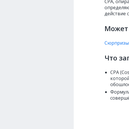
CPA, опир
определяю
действие с
Может 
Сюрпризы 
Что з
CPA (Co
которой
обошлос
Формула
совершё