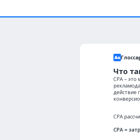
Глосса
Что та
CPA – это
рекламода
действие п
конверсио
CPA рассч
CPA = зат