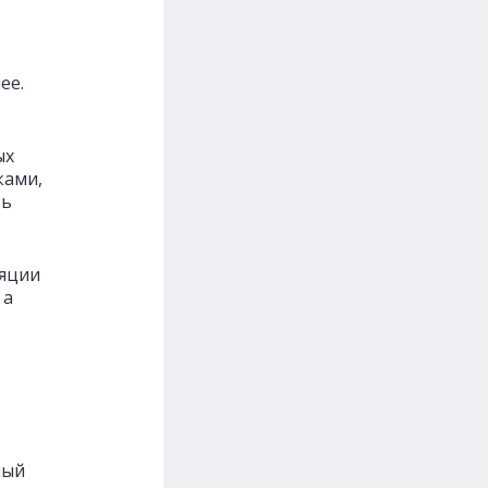
ее.
ых
ками,
ть
ляции
 а
ный