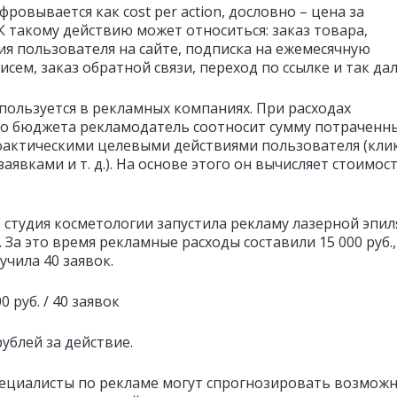
ровывается как cost per action, дословно – цена за
К такому действию может относиться: заказ товара,
ия пользователя на сайте, подписка на ежемесячную
исем, заказ обратной связи, переход по ссылке и так дал
пользуется в рекламных компаниях. При расходах
о бюджета рекламодатель соотносит сумму потраченн
 фактическими целевыми действиями пользователя (кли
заявками и т. д.). На основе этого он вычисляет стоимос
 студия косметологии запустила рекламу лазерной эпи
. За это время рекламные расходы составили 15 000 руб.,
учила 40 заявок.
0 руб. / 40 заявок
рублей за действие.
ециалисты по рекламе могут спрогнозировать возмож