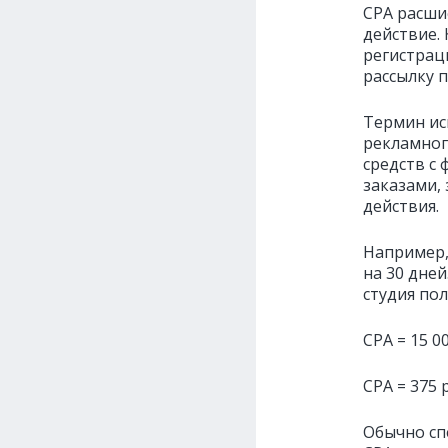
СРА расшиф
действие. 
регистрац
рассылку п
Термин ис
рекламног
средств с
заказами, 
действия.
Например,
на 30 дней
студия пол
СРА = 15 00
СРА = 375 
Обычно сп