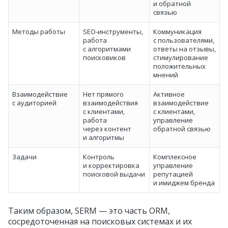
и обратной
связью
Методы работы
SEO‑инструменты,
Коммуникация
работа
с пользователями,
с алгоритмами
ответы на отзывы,
поисковиков
стимулирование
положительных
мнений
Взаимодействие
Нет прямого
Активное
с аудиторией
взаимодействия
взаимодействие
с клиентами,
с клиентами,
работа
управление
через контент
обратной связью
и алгоритмы
Задачи
Контроль
Комплексное
и корректировка
управление
поисковой выдачи
репутацией
и имиджем бренда
Таким образом, SERM — это часть ORM,
сосредоточенная на поисковых системах и их