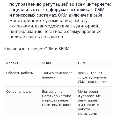
по управлению репутацией во всем интернете:
социальных сетях, форумах, отзовиках, СМИ
и поисковых системах
. ORM включает в себя
мониторинг всех упоминаний, работу
с отзывами, взаимодействие с аудиторией,
нейтрализацию негатива и стимулирование
положительных откликов.
Ключевые отличия ORM и SERM:
Аспект
SERM
ORM
Область работы
Только поисковая
Весь интернет:
выдача
соцсети, форумы,
СМИ, поисковики
Основная цель
Вытеснение
Мониторинг
негатива из топа
и управление
и продвижение
репутацией
позитива в поиске
в интернете,
работа
с отзывами