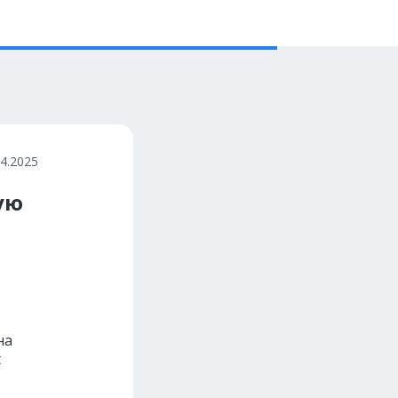
04.2025
ую
на
t