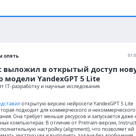
01.
м опять
с выложил в открытый доступ нов
 модели YandexGPT 5 Lite
т IT-разработку и научные исследования.
едставил
открытую версию нейросети YandexGPT 5 Lite
 которая подходит для коммерческого и некоммерческого
ания. Она требует меньше ресурсов и запускается даже 
ых компьютерах. В отличие от Pretrain-версии, Instruc
полнительную настройку (alignment), что позволяет ей
имать инструкции и выполнять задачи без дообучения.