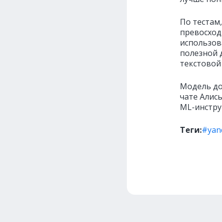
По тестам,
превосход
использова
полезной 
текстовой
Модель дос
чате Алисы
ML-инстру
Теги:
#yan