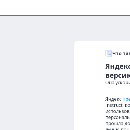
Что та
Яндек
версию
Она ускори
Яндекс
пр
Instruct,
использов
персональн
прошла до
лучше пон