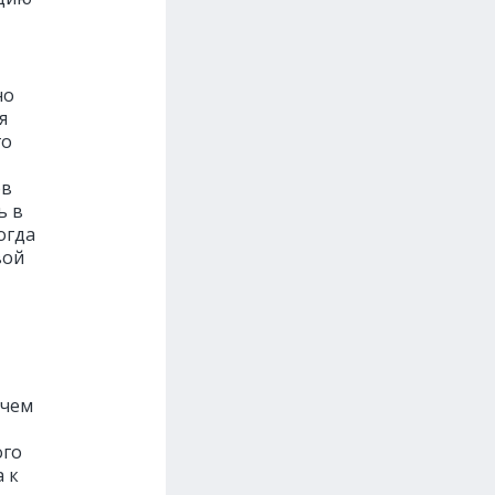
но
я
го
ов
ь в
огда
вой
 чем
ого
 к