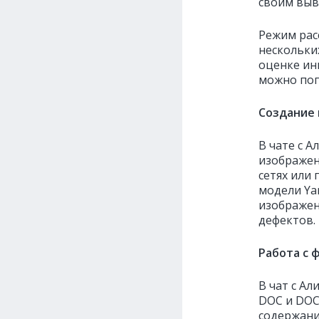
своим выв
Режим рас
нескольки
оценке ин
можно поп
Создание
В чате с 
изображен
сетях или
модели Ya
изображен
дефектов.
Работа с 
В чат с А
DOC и DOC
содержани