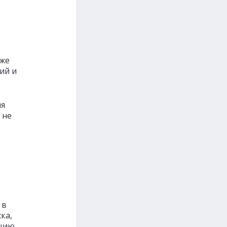
кже
ий и
ия
 не
 в
ка,
ацию