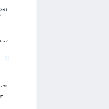
ожет
е
ны с
иков
ит