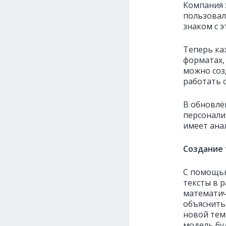
Компания 
пользовал
знаком с э
Теперь ка
форматах,
можно соз
работать 
В обновлё
персонали
имеет ана
Создание 
С помощью
тексты в р
математич
объяснить
новой тем
модель бу