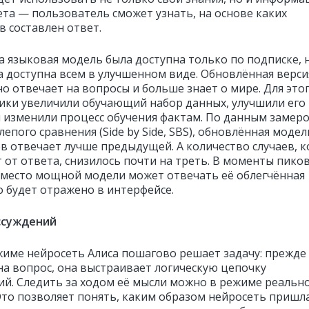
ета — пользователь сможет узнать, на основе каких
в составлен ответ.
а языковая модель была доступна только по подписке, 
а доступна всем в улучшенном виде. Обновлённая верси
о отвечает на вопросы и больше знает о мире. Для это
ики увеличили обучающий набор данных, улучшили его
и изменили процесс обучения фактам. По данным замер
епого сравнения (Side by Side, SBS), обновлённая модел
ев отвечает лучше предыдущей. А количество случаев, к
т от ответа, снизилось почти на треть. В моменты пико
вместо мощной модели может отвечать её облегчённая
о будет отражено в интерфейсе.
ссуждений
жиме нейросеть Алиса пошагово решает задачу: прежде
на вопрос, она выстраивает логическую цепочку
ий. Следить за ходом её мысли можно в режиме реальн
Это позволяет понять, каким образом нейросеть пришла