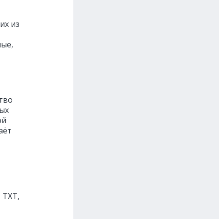
их из
ные,
тво
ных
ой
аёт
 TXT,