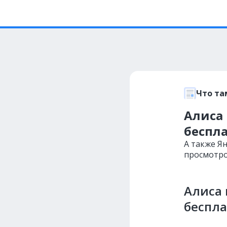
Что та
Алиса 
беспла
А также Я
просмотро
Алиса 
беспла