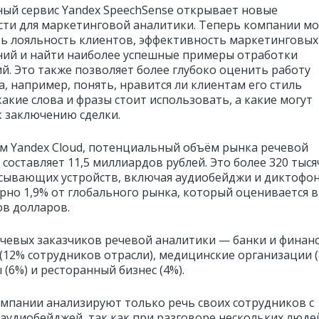
ый сервис Yandex SpeechSense открывает новые
ти для маркетинговой аналитики. Теперь компании мо
ь лояльность клиентов, эффективность маркетинговых
ий и найти наиболее успешные примеры отработки
й. Это также позволяет более глубоко оценить работу
, например, понять, нравится ли клиентам его стиль
акие слова и фразы стоит использовать, а какие могут
к заключению сделки.
м Yandex Cloud, потенциальный объём рынка речевой
составляет 11,5 миллиардов рублей. Это более 320 тыся
сывающих устройств, включая аудиобейджи и диктофон
рно 1,9% от глобального рынка, который оценивается в
в долларов.
чевых заказчиков речевой аналитики — банки и финан
(12% сотрудников отрасли), медицинские организации (
(6%) и ресторанный бизнес (4%).
мпании анализируют только речь своих сотрудников с
удиобейджей, так как при разговоре нескольких люде