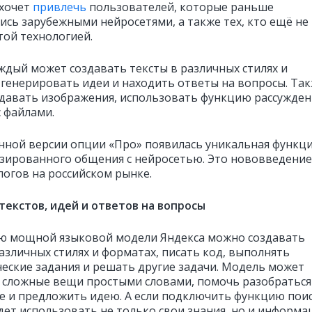
хочет
привлечь
пользователей, которые раньше
ись зарубежными нейросетями, а также тех, кто ещё не
той технологией.
ждый может создавать тексты в различных стилях и
 генерировать идеи и находить ответы на вопросы. Та
давать изображения, использовать функцию рассужден
с файлами.
нной версии опции «Про» появилась уникальная функц
зированного общения с нейросетью. Это нововведение
логов на российском рынке.
текстов, идей и ответов на вопросы
 мощной языковой модели Яндекса можно создавать
азличных стилях и форматах, писать код, выполнять
еские задания и решать другие задачи. Модель может
 сложные вещи простыми словами, помочь разобраться
е и предложить идею. А если подключить функцию поис
дет использовать не только свои знания, но и информ