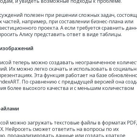
одам, и увидеть возможные подходы к проблеме.
суждений полезен при решении сложных задач, состоящ
х частей, например, при составлении бизнес-плана или
вестиционного проекта. А если требуется сравнить дан
росить Алису представить ответ в виде таблицы.
 изображений
Алисой теперь можно создавать неограниченное количес
ий. Их можно легко скачать и использовать в социаль
 презентациях. Эта функция работает на базе обновлённ
ndexART. По сравнению с предыдущей версией она созд
ия более высокого качества и с меньшим количеством
файлами
лисой можно загружать текстовые файлы в форматах PDF,
X. Нейросеть сможет ответить на вопросы по их
ю, проанализировать данные или создать краткое