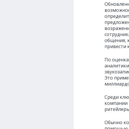
Обновлённ
возможнос
определит
предложен
возражени
сотрудника
общения, к
привести 
По оценка
аналитики 
звукозапи
Это приме
миллиардо
Среди клю
компании 
ритейлеры 
Обычно ко
помощью а