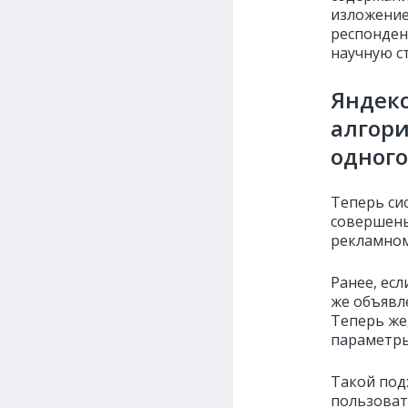
изложение
респонден
научную ст
Яндек
алгори
одного
Теперь си
совершены
рекламном
Ранее, ес
же объявл
Теперь же
параметры
Такой под
пользоват