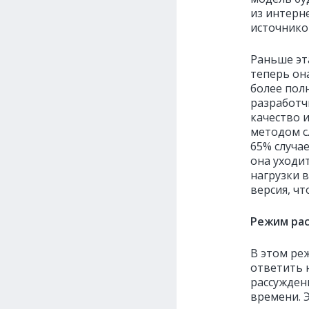
из интерн
источнико
Раньше эт
теперь он
более полн
разработч
качество 
методом сл
65% случа
она уходи
нагрузки 
версия, чт
Режим ра
В этом ре
ответить 
рассужден
времени. 