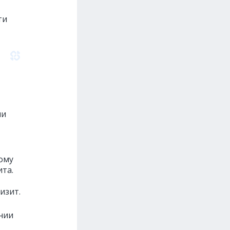
ти
ли
тому
та.
,
изит.
нии