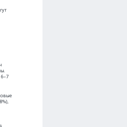
гут
ч
ы.
 6–7
совые
8%),
й