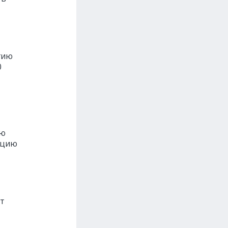
гию
0
ую
ицию
ет