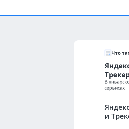
Что та
Яндек
Треке
В январск
сервисах.
Яндекс
и Трек