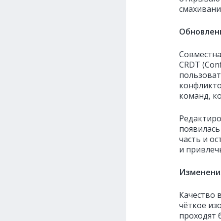
смахивани
Обновлен
Совместна
CRDT (Conf
пользоват
конфликто
команд, к
Редактиро
появилась
часть и о
и привлеч
Изменени
Качество 
чёткое из
проходят б