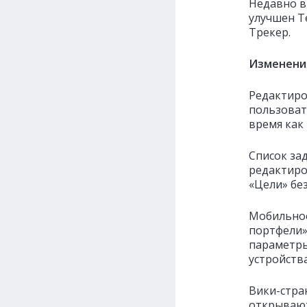
Недавно в
улучшен Т
Трекер.
Изменени
Редактиро
пользоват
время как
Список за
редактиро
«Цели» без
Мобильное
портфели»
параметры
устройства
Вики-стра
открывают