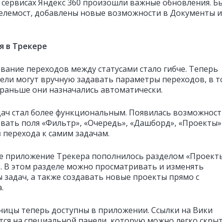
 сервисах Яндекс 360 произошли важные обновления. Б
елемост, добавлены новые возможности в Документы и
я в Трекере
вание переходов между статусами стало гибче. Теперь
ели могут вручную задавать параметры переходов, в т
 раньше они назначались автоматически.
дач стал более функциональным. Появилась возможнос
вать поля «Фильтр», «Очередь», «Дашборд», «Проекты»
 перехода к самим задачам.
 приложение Трекера пополнилось разделом «Проект
. В этом разделе можно просматривать и изменять
 задач, а также создавать новые проекты прямо с
.
ницы теперь доступны в приложении. Ссылки на Вики
ся на специальной панели, которую можно легко скры