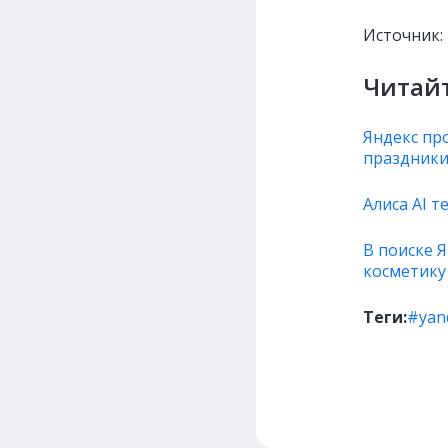
Источник:
Читайт
Яндекс пр
праздник
Алиса AI 
В поиске 
косметик
Теги:
#yan