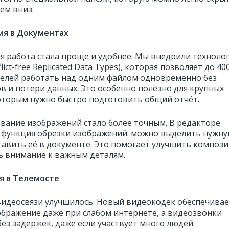
ем вниз.
ия в Документах
я работа стала проще и удобнее. Мы внедрили техноло
lict-free Replicated Data Types), которая позволяет до 40
елей работать над одним файлом одновременно без
в и потери данных. Это особенно полезно для крупных
оторым нужно быстро подготовить общий отчёт.
вание изображений стало более точным. В редакторе
 функция обрезки изображений: можно выделить нужн
ставить её в документе. Это помогает улучшить композ
ь внимание к важным деталям.
я в Телемосте
видеосвязи улучшилось. Новый видеокодек обеспечива
ображение даже при слабом интернете, а видеозвонки
ез задержек, даже если участвует много людей.