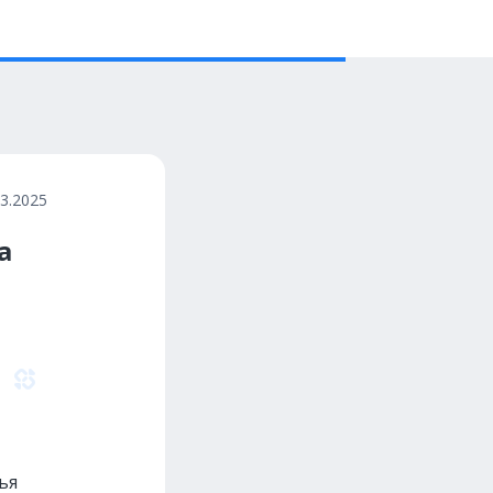
03.2025
а
а
ья