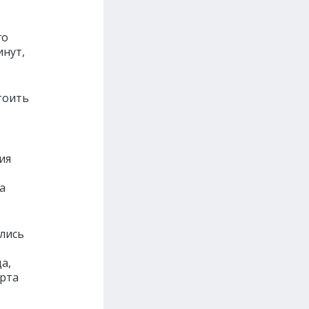
го
инут,
стоить
ия
а
лись
а,
арта