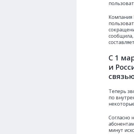
пользоват
Компания 
пользоват
сокращени
сообщила,
составляе
С 1 ма
и Росс
связью
Теперь зв
по внутре
некоторые
Согласно 
абонентам
минут исх