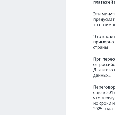
платежей 
Эти минут
предусмат
то стоимо
Что касает
примерно 
страны.
При перес
от россий
Для этого
данных».
Переговор
ещё в 201
что между
но сроки 
2025 года