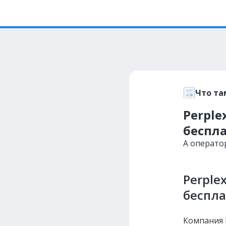
Что та
Perple
беспл
А операто
Perple
беспл
Компания P