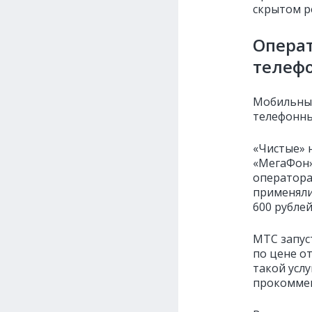
скрытом р
Опера
телеф
Мобильны
телефонны
«Чистые» 
«МегаФон»
оператора
применяли
600 рублей
МТС запуст
по цене о
такой услу
прокоммен