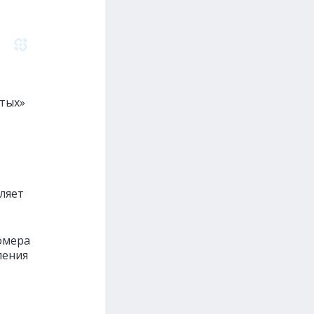
стых»
ляет
номера
ления