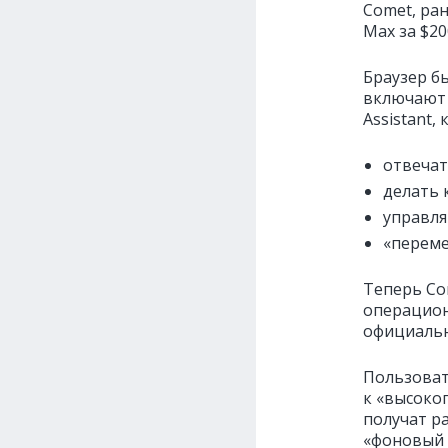
Comet, ра
Max за $20
Браузер б
включают 
Assistant,
отвечат
делать 
управля
«переме
Теперь Co
операцион
официальн
Пользоват
к «высоко
получат р
«фоновый 