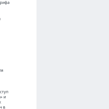
арифа
и
ля
ступ
» и
к
ч в