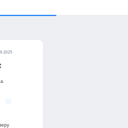
10.2025
t
а.
зеру