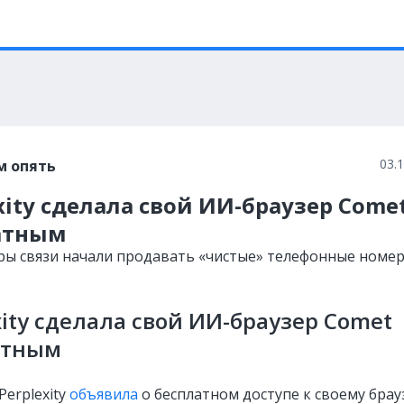
03.
м опять
xity сделала свой ИИ-браузер Come
атным
ры связи начали продавать «чистые» телефонные номер
xity сделала свой ИИ-браузер Comet
атным
erplexity
объявила
о бесплатном доступе к своему брау