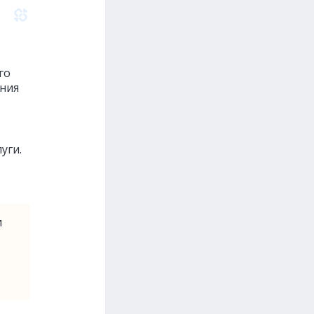
го
ения
уги.
и