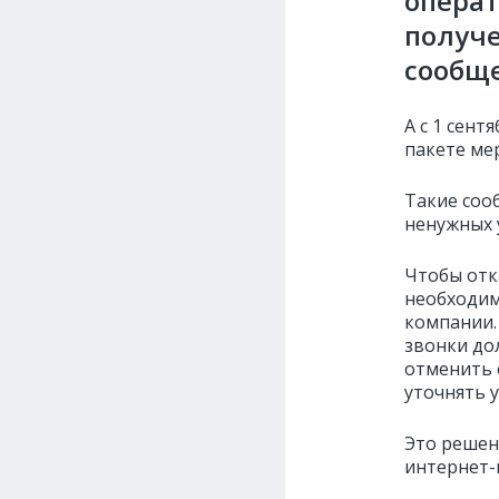
операт
получ
сообщ
А с 1 сент
пакете ме
Такие соо
ненужных 
Чтобы отк
необходим
компании.
звонки до
отменить 
уточнять у
Это решен
интернет-