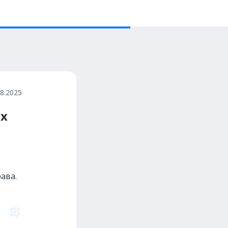
08.2025
их
ава.