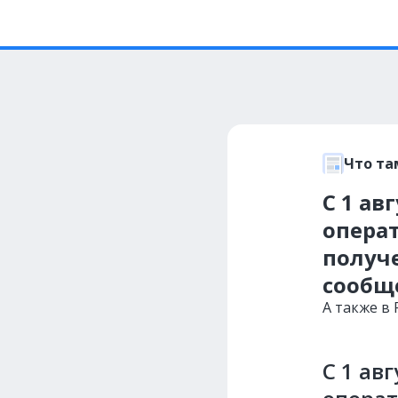
Что та
С 1 ав
операт
получ
сообщ
А также в
С 1 ав