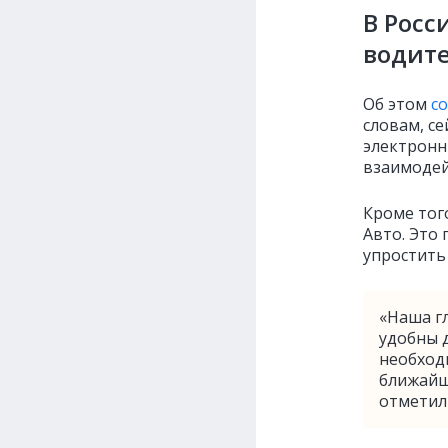
В Росс
водите
Об этом
с
словам, с
электронн
взаимодей
Кроме того
Авто. Это
упростить
«Наша гл
удобны д
необход
ближайш
отметил