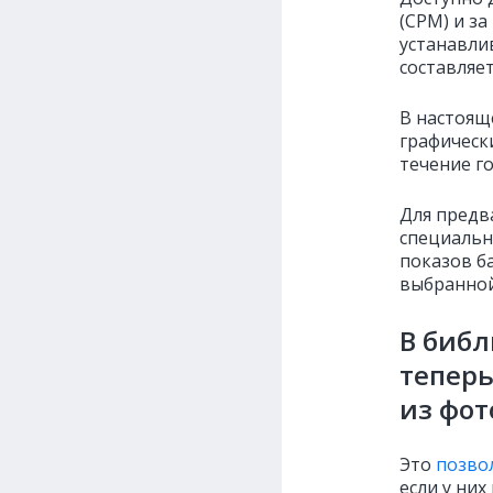
(CPM) и за
устанавли
составляет
В настоящ
графическ
течение г
Для предв
специальн
показов б
выбранной
В биб
теперь
из фот
Это
позво
если у ни