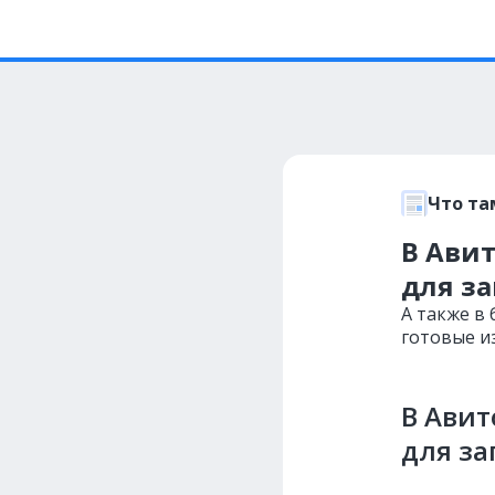
Что та
В Ави
для з
А также в
готовые и
В Авит
для за