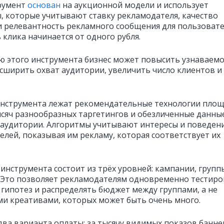
румент
основан
на аукционной модели и использует
, которые учитывают ставку рекламодателя, качество
и релевантность рекламного сообщения для пользовате
 клика начинается от одного рубля.
 этого инструмента бизнес может повысить узнаваемо
асширить охват аудитории, увеличить число клиентов и
инструмента лежат рекомендательные технологии площ
ысяч разнообразных таргетингов и обезличенные данны
 аудитории. Алгоритмы учитывают интересы и поведен
елей, показывая им рекламу, которая соответствует их
 инструмента состоит из трёх уровней: кампании, групп
 Это позволяет рекламодателям одновременно тестиро
 гипотез и распределять бюджет между группами, а не
и креативами, которых может быть очень много.
два варианта оплаты: за тысячу видимых показов банн