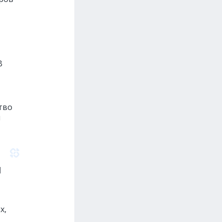
В
тво
и
я
х,