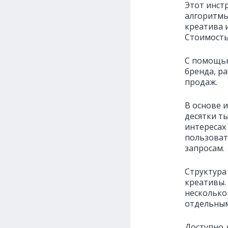
Этот инст
алгоритмы
креатива 
Стоимость
С помощью
бренда, р
продаж.
В основе 
десятки т
интересах
пользоват
запросам.
Структура
креативы.
несколько
отдельным
Доступно 