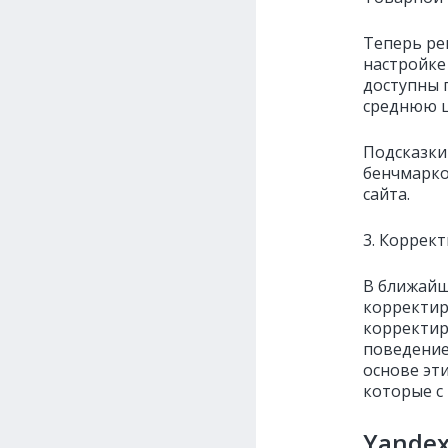
Теперь ре
настройке
доступны 
среднюю ц
Подсказки
бенчмарко
сайта.
3. Коррек
В ближайш
корректир
корректир
поведение
основе эт
которые с
Yandex