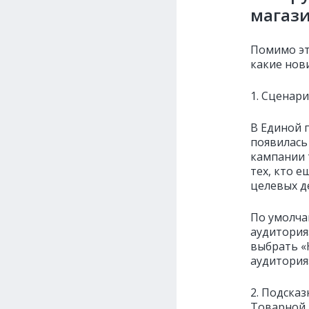
магаз
Помимо эт
какие нов
1. Сценар
В Единой 
появилась
кампании 
тех, кто е
целевых д
По умолча
аудитория
выбрать «
аудитория»
2. Подска
Товарной