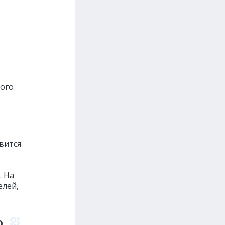
ного
вится
. На
елей,
ю