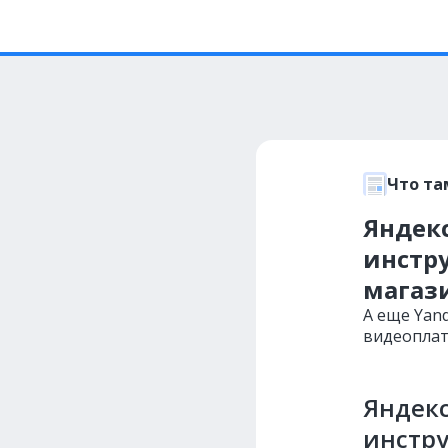
Что та
Яндек
инстр
магаз
А еще Yan
видеоплат
Яндекс
инстр