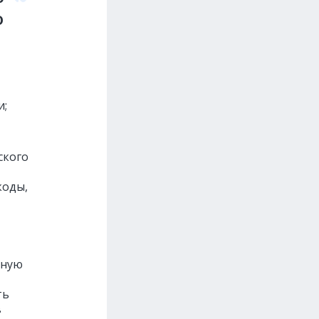
o
и;
ского
коды,
мную
ть
в