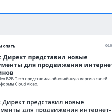
06.
м опять
с Директ представил новые
ументы для продвижения интерне
инов
dex B2B Tech представила обновлённую версию своей
формы Cloud Video.
 Директ представил новые
ументы для продвижения интернет-