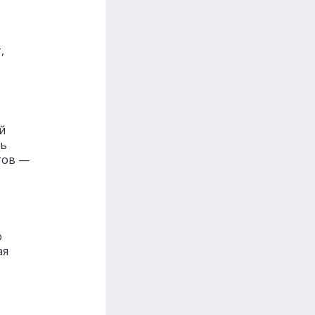
,
й
ть
тов —
о
ая