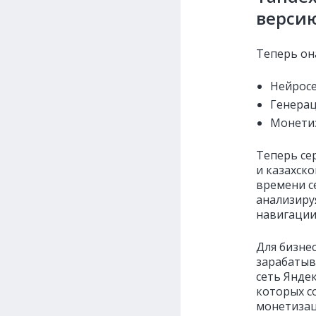
версию
Теперь он
Нейросе
Генерац
Монетиз
Теперь се
и казахско
времени с
анализиру
навигации
Для бизне
зарабатыв
сеть Янде
которых с
монетизац