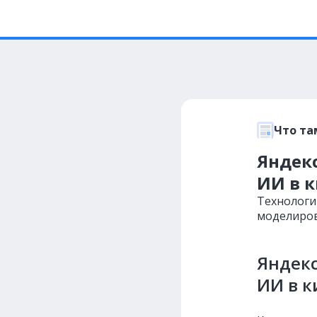
Что та
Яндек
ИИ в 
Технологи
моделиров
Яндекс
ИИ в к