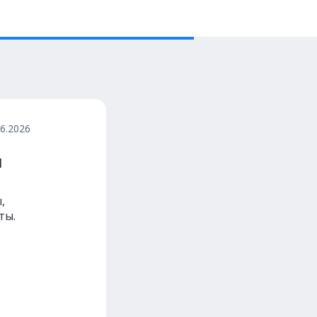
06.2026
и
,
ты.