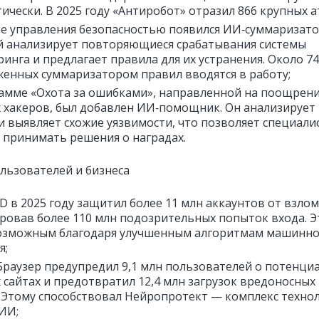
ически. В 2025 году «Антиробот» отразил 866 крупных а
е управления безопасностью появился ИИ‑суммаризато
 анализирует повторяющиеся срабатывания системы
инга и предлагает правила для их устранения. Около 7
енных суммаризатором правил вводятся в работу;
амме «Охота за ошибками», направленной на поощрен
 хакеров, был добавлен ИИ‑помощник. Он анализирует
и выявляет схожие уязвимости, что позволяет специали
 принимать решения о наградах.
льзователей и бизнеса
ID в 2025 году защитил более 11 млн аккаунтов от взлом
ровав более 110 млн подозрительных попыток входа. Э
возможным благодаря улучшенным алгоритмам машинно
я;
Браузер предупредил 9,1 млн пользователей о потенци
 сайтах и предотвратил 12,4 млн загрузок вредоносных
 Этому способствовал Нейропротект — комплекс техно
 ИИ;