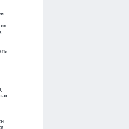
ля
 их
.
ать
,
пах
ки
ся