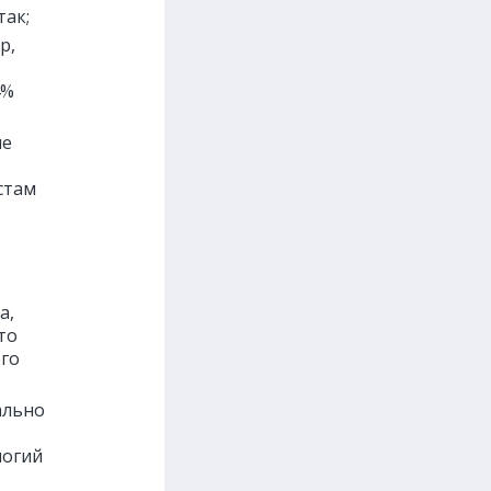
так;
р,
4%
ие
стам
а,
то
го
ально
логий