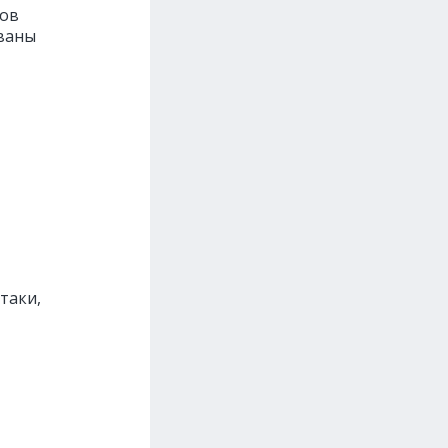
ков
ованы
таки,