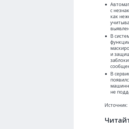
Автомат
с незна
как неж
учитыва
выявлен
В систе
функции
маскиро
и защищ
заблоки
сообщен
В серви
появилс
машинно
не подд
Источник:
Читайт