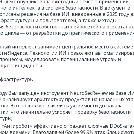
Яндекс опубликовала ежегодный отчёт о применении
нного интеллекта в системе безопасности. В документе
описаны решения на базе ИИ, внедренные в 2025 году д
фраструктуры и пользователей, а также методы
ия безопасности собственных нейросетей на всех этапах
о цикла — от разработки до практического применения
нный интеллект занимает центральное место в системе
сти Яндекса. Технологии ИИ позволяют автоматизиров
процессы, моделировать потенциальные угрозы и
ащать инциденты.
фраструктуры
году был запущен инструмент NeuroSecReview на базе ИИ
 анализирует архитектуру продуктов на начальных эта
тки. Это позволяет выявлять уязвимости до начала
тки, что значительно ускоряет проверку безопасности
туры;
 «Антиробот» эффективно отражает сложные DDoS‑ата
ном времени. Благодаря ей более 99,9% атак блокируют