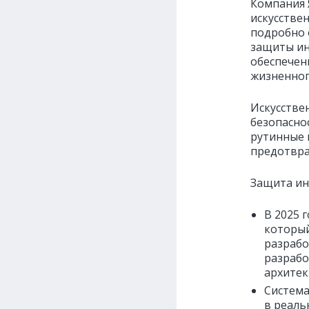
Компания 
искусстве
подробно 
защиты ин
обеспечен
жизненног
Искусстве
безопасно
рутинные 
предотвр
Защита ин
В 2025 
который
разрабо
разрабо
архитек
Система
в реаль