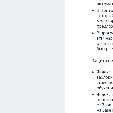
автомат
В Центр
который
монитор
предлож
В прогр
этичных
отчёты 
быстрее
Защита по
Яндекс 
заблоки
стало 
обучени
Яндекс 
опасных
файлов.
на базе