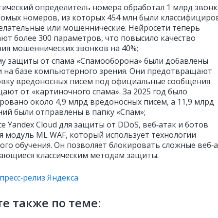
ический определитель номера обработал 1 млрд звон
комых номеров, из которых 454 млн были классифицир
елательные или мошеннические. Нейросети теперь
ют более 300 параметров, что повысило качество
ия мошеннических звонков на 40%;
му защиты от спама «Спамооборона» были добавлены
 на базе компьютерного зрения. Они предотвращают
вку вредоносных писем под официальные сообщения
ают от «картиночного спама». За 2025 год было
ровано около 4,9 млрд вредоносных писем, а 11,9 млрд
ий были отправлены в папку «Спам»;
се Yandex Cloud для защиты от DDoS, веб‑атак и ботов
я модуль ML WAF, который использует технологии
го обучения. Он позволяет блокировать сложные веб‑а
ающиеся классическим методам защиты.
пресс‑релиз Яндекса
е также по теме: