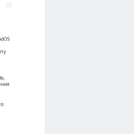
PadOS
иту
e,
ения
го