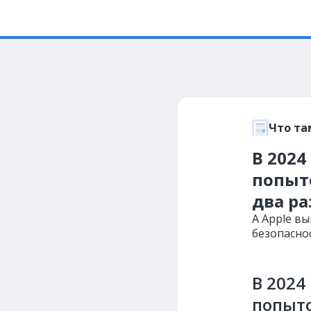
Что та
В 2024
попыт
два ра
А Apple в
безопасно
В 2024
попыто