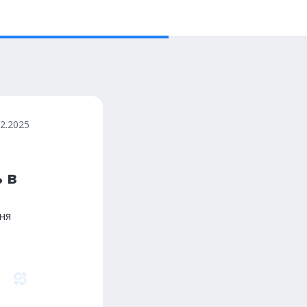
02.2025
 в
ня