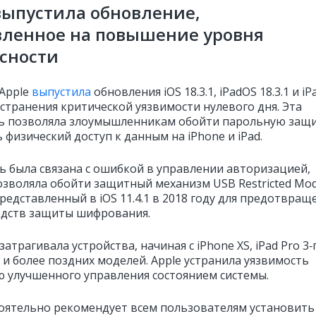
выпустила обновление,
вленное на повышение уровня
сности
Apple
выпустила
обновления iOS 18.3.1, iPadOS 18.3.1 и i
 устранения критической уязвимости нулевого дня. Эта
ь позволяла злоумышленникам обойти парольную защ
 физический доступ к данным на iPhone и iPad.
ь была связана с ошибкой в управлении авторизацией,
озволяла обойти защитный механизм USB Restricted Mod
редставленный в iOS 11.4.1 в 2018 году для предотвращ
едств защиты шифрования.
атрагивала устройства, начиная с iPhone XS, iPad Pro 3‑
 и более поздних моделей. Apple устранила уязвимость
 улучшенного управления состоянием системы.
тоятельно рекомендует всем пользователям установить