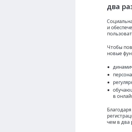
два ра
Социальна
и обеспеч
пользоват
Чтобы пов
новые фун
динамич
персона
регуляр
обучаю
в онлай
Благодаря
регистрац
чем в два 