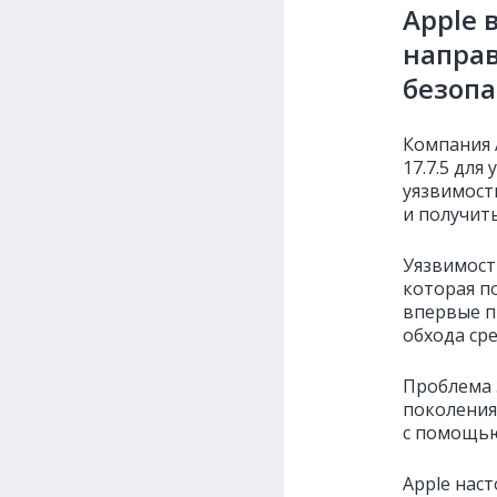
Apple 
напра
безопа
Компания 
17.7.5 для
уязвимост
и получить
Уязвимост
которая п
впервые п
обхода ср
Проблема з
поколения
с помощью
Apple нас