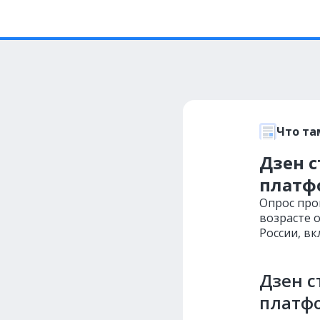
Что та
Дзен с
платф
Опрос пров
возрасте о
России, вк
Дзен с
платфо