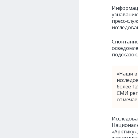
Информаци
узнаванию
пресс-слу
исследова
Спонтанно
осведомле
подсказок.
«Наши в
исследо
более 12
СМИ рег
отмечае
Исследова
Националь
Арктику
«
»