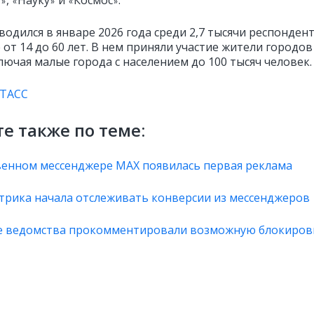
у
,
Науку
и
Космос
.
»
«
»
«
»
водился в январе 2026 года среди 2,7 тысячи респонден
 от 14 до 60 лет. В нем приняли участие жители городов
лючая малые города с населением до 100 тысяч человек.
ТАСС
е также по теме:
венном мессенджере MAX появилась первая реклама
трика начала отслеживать конверсии из мессенджеров
е ведомства прокомментировали возможную блокиров