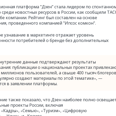
онная платформа "Дзен" стала лидером по спонтанно
 среди новостных ресурсов в России, как сообщили ТАС
жбе компании. Рейтинг был составлен на основе
ния, проведенного компанией "Ипсос комкон".
е узнавание в маркетинге отражает уровень
нности потребителей о бренде без дополнительных
нутренние данные подтверждают результаты
вания: публикации о национальных проектах привлека
 миллионов пользователей, а свыше 400 тысяч блогеров
улярно создают материалы по этой тематике
, —
»
тся в заявлении платформы.
ние также показало, что Дзен наиболее полно освещае
ные проекты России, включая
,
Кадры
,
Семью
,
Туризм
,
Цифровую
«
»
«
»
«
»
«