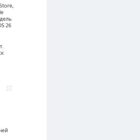
tore,
le
одель
OS 26
т.
ск
ней