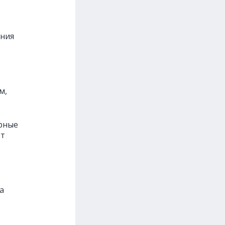
ания
м,
ярные
ют
а