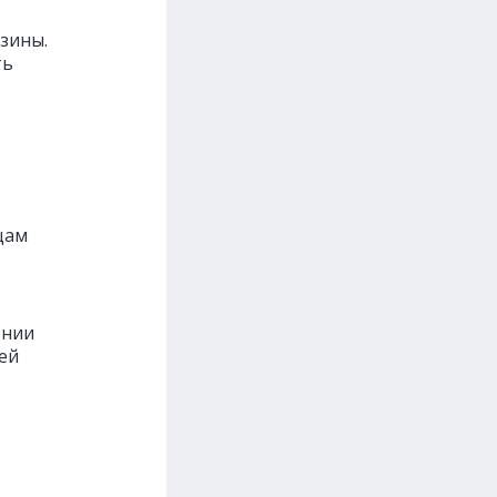
рзины.
ть
цам
ении
лей