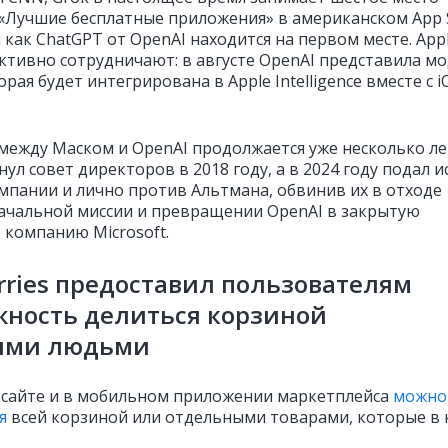
 «Лучшие бесплатные приложения» в американском App S
 как ChatGPT от OpenAI находится на первом месте. App
активно сотрудничают: в августе OpenAI представила м
орая будет интегрирована в Apple Intelligence вместе с i
между Маском и OpenAI продолжается уже несколько ле
ул совет директоров в 2018 году, а в 2024 году подал и
мпании и лично против Альтмана, обвинив их в отходе
ачальной миссии и превращении OpenAI в закрытую
компанию Microsoft.
rries предоставил пользователям
жность делиться корзиной
гими людьми
 сайте и в мобильном приложении маркетплейса
можно
я
всей корзиной или отдельными товарами, которые в 