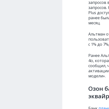
запросов в
запросов.
Plus досту
ранее был
месяц.
Альтман о
пользоват
с 1% до 7%
Ранее Аль
4o, котора
сообщил, ч
активации
модели».
Озон б
эквай
Банк
план