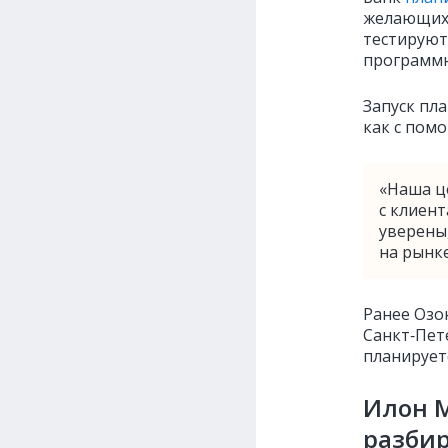
желающих.
тестируют
программн
Запуск пл
как с помо
«Наша ц
с клиен
уверены
на рынке
Ранее Озо
Санкт‑Пете
планируетс
Илон М
разбир