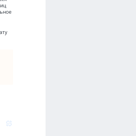
лиц
льное
ату