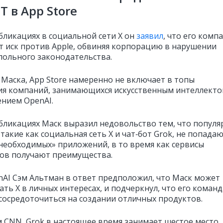
T в App Store
бликациях в социальной сети X он
заявил
, что его комп
ит иск против Apple, обвиняя корпорацию в нарушении
ольного законодательства.
 Маска, App Store намеренно не включает в топы
я компаний, занимающихся искусственным интеллекто
ением OpenAI.
убликациях Маск выразил недовольство тем, что попул
такие как социальная сеть X и чат‑бот Grok, не попада
«необходимых» приложений, в то время как сервисы
ов получают преимущества.
nAI Сэм Альтман в ответ предположил, что Маск может
ть X в личных интересах, и подчеркнул, что его команд
сосредоточиться на создании отличных продуктов.
 CNN, Grok в настоящее время занимает шестое место