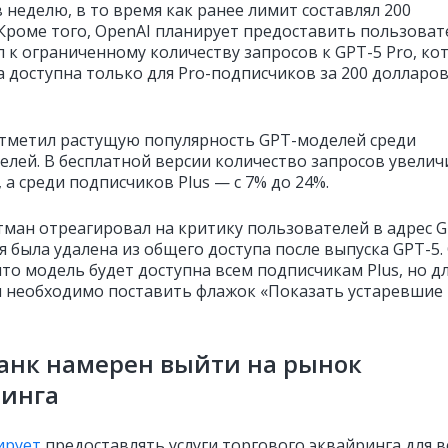
 неделю, в то время как ранее лимит составлял 200
 Кроме того, OpenAI планирует предоставить пользова
п к ограниченному количеству запросов к GPT-5 Pro, ко
а доступна только для Pro-подписчиков за 200 долларов
тметил растущую популярность GPT-моделей среди
елей. В бесплатной версии количество запросов увелич
, а среди подписчиков Plus — с 7% до 24%.
тман отреагировал на критику пользователей в адрес G
я была удалена из общего доступа после выпуска GPT-5.
то модель будет доступна всем подписчикам Plus, но дл
 необходимо поставить флажок «Показать устаревшие
анк намерен выйти на рынок
ринга
ирует
предоставлять услуги торгового эквайринга для в