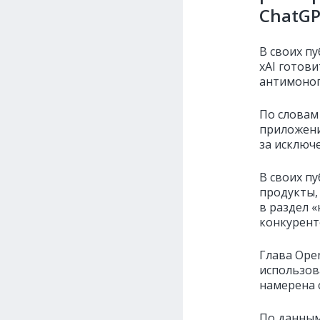
ChatGP
В своих пу
xAI готов
антимоноп
По словам
приложени
за исключ
В своих п
продукты, 
в раздел 
конкурент
Глава Ope
использова
намерена 
По данным