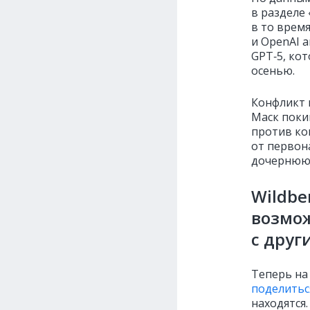
в разделе
в то время
и OpenAI 
GPT‑5, кот
осенью.
Конфликт 
Маск покин
против ко
от первон
дочернюю 
Wildbe
возмо
с дру
Теперь на
поделитьс
находятся.