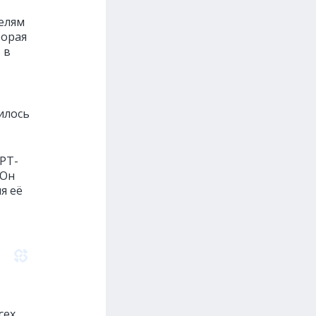
телям
торая
 в
илось
PT-
 Он
я её
сех