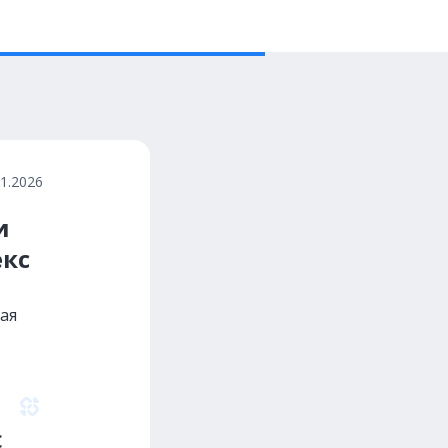
01.2026
и
кс
ая
с