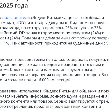
2025 года
у
пользователи
«Яндекс Ритма» чаще всего выбирали
 «мода», «DIY» и «товары для дома». Лидером по покупк
стала мода, на которую пришлось 26% покупок и 33%
ействий. DIY занял второе место по покупкам (24%) и
ости (24%). Товары для дома замыкают тройку популяр
(11%). Пик активности приходится на будничные дни с 9
зволяет пользователям не только совершать покупки, н
вдохновение, сохранять идеи и возвращаться к ним в
ремя. Коллекции стали важным инструментом для
ния покупок и сохранения понравившихся товаров. За 
ели создали почти 16 000 коллекций.
ователей используют «Яндекс Ритм» для общения и пок
емятся избегать информационного шума и раздражения
жного контента или товара. Сервис адаптируется к трен
ого потребления, предлагая релевантный контент и