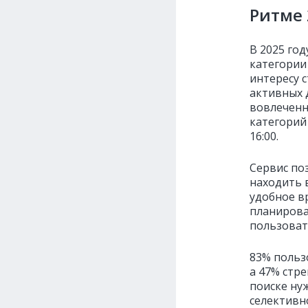
Ритме 
В 2025 год
категории
интересу 
активных д
вовлеченн
категорий 
16:00.
Сервис по
находить 
удобное в
планирова
пользоват
83% польз
а 47% стр
поиске ну
селективн