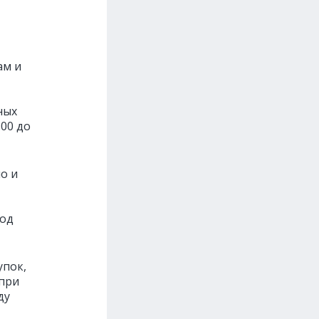
ам и
ных
:00 до
о и
год
упок,
 при
ду