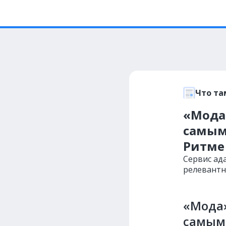
Что та
«Мода»
самым
Ритме 
Сервис ад
релевантн
«Мода»
самым