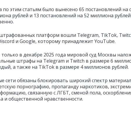
да по этим статьям было вынесено 65 постановлений на 
лиона рублей и 13 постановлений на 52 миллиона рублей
венно.
оштрафованных платформ вошли Telegram, TikTok, Twitc
 Discord и Google, которому принадлежит YouTube.
 только в декабре 2025 года мировой суд Москвы нало
льные штрафы на Telegram и Twitch в размере 6 милли
дый, а также на TikTok в размере 4 миллионов рублей.
е сети обязаны блокировать широкий спектр материал
етскую порнографию, пропаганду наркотиков, экстрем
нформацию, связанную с ЛГБТ, сменой пола, оскорблен
ва и общественной нравственности.