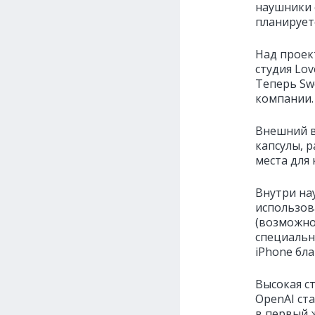
наушники 
планируетс
Над проек
студия Lov
Теперь Sw
компании.
Внешний в
капсулы, 
места для
Внутри на
использов
(возможно
специальн
iPhone бла
Высокая с
OpenAI ст
в первый 