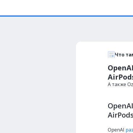
Что та
OpenA
AirPod
А также O
OpenAI
AirPod
OpenAI
ра