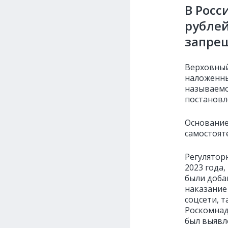
В Росс
рублей
запре
Верховный
наложенны
называемо
постановл
Основание
самостоят
Регулятор
2023 года
были доба
наказание
соцсети, 
Роскомнад
был выявл