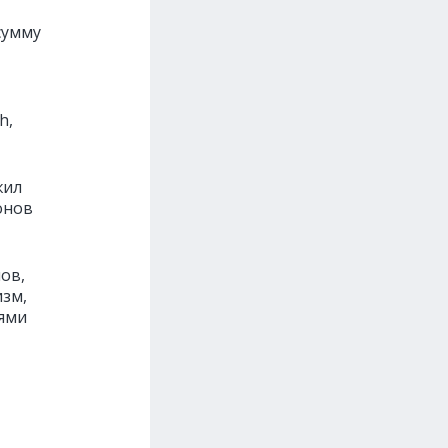
сумму
h,
жил
онов
ов,
изм,
иями