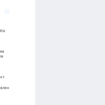
Kix
им
ля
кт.
авлен