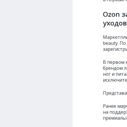
Ozon з
уходов
Маркетпле
beauty. П
зарегистр
В первом 
брендом л
ног и пит
исключите
Представи
Ранее мар
на поддер
премиальн