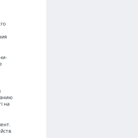
Его
ния
ни-
е
м
данию
i на
ент.
ойств