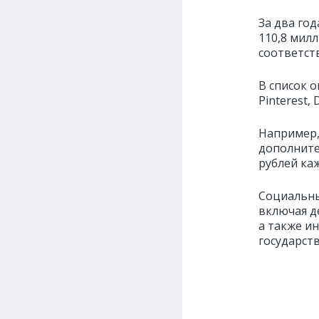
За два го
110,8 мил
соответст
В список 
Pinterest,
Например,
дополните
рублей каж
Социальны
включая д
а также и
государст