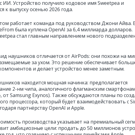
с ИИ. Устройство получило кодовое имя Sweetpea и
я к выпуску осенью 2026 года.
том работает команда под руководством Джони Айва. 
eFrom была куплена OpenAI за 6,4 миллиарда долларов.
eetpea стал главным направлением нового подразделе
ид наушников отличается от AirPods: они похожи на ми
размещаемые за ухом. Это решение обеспечивает больш
 компонентов и делает устройство менее заметным.
ушников находится мощная начинка: предполагается
ание 2-нм чипа, аналогичного флагманским смартфона
, от Samsung Exynos). Также обсуждаются планы по соз
ого процессора, который будет взаимодействовать с Sir
годаря партнёрству OpenAI и Apple.
тоимость производства указывает на премиальный сегм
авит амбициозные цели: продать до 50 миллионов устр
же год, что сравнимо с успешными линейками Apple.