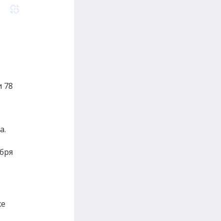
и 78
а.
ября
же