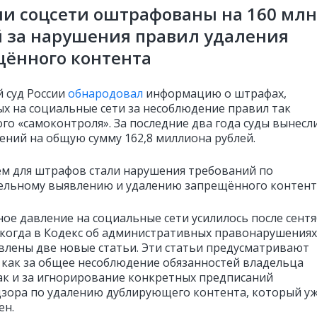
ии
соцсети оштрафованы на 160 млн
 за нарушения правил удаления
щённого контента
 суд России
обнародовал
информацию о штрафах,
х на социальные сети за несоблюдение правил так
го «самоконтроля». За последние два года суды вынесл
ений на общую сумму 162,8 миллиона рублей.
м для штрафов стали нарушения требований по
ельному выявлению и удалению запрещённого контент
ное давление на социальные сети усилилось после сент
, когда в Кодекс об административных правонарушениях
влены две новые статьи. Эти статьи предусматривают
 как за общее несоблюдение обязанностей владельца
так и за игнорирование конкретных предписаний
зора по удалению дублирующего контента, который у
ен.