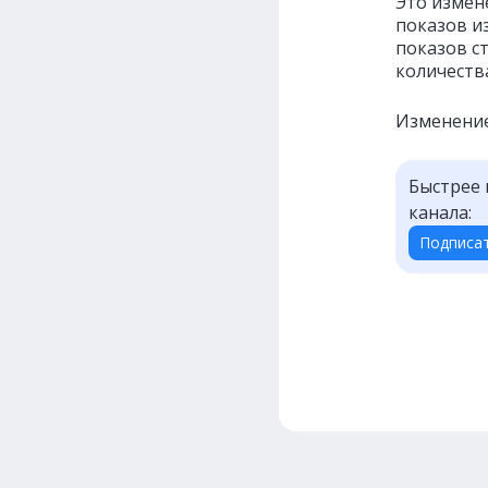
Это измен
показов из
показов с
количеств
Изменение
Быстрее 
канала:
Подписа