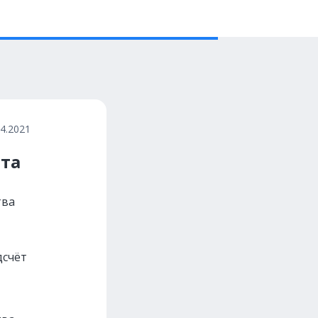
04.2021
ёта
тва
дсчёт