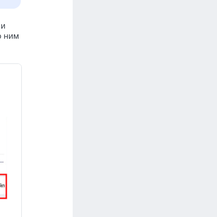
ти
о ним