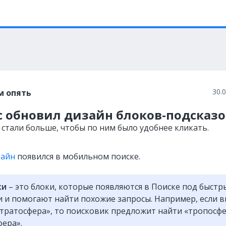
30.
м опять
с обновил дизайн блоков-подсказо
 стали больше, чтобы по ним было удобнее кликать.
зайн
появился в мобильном поиске.
ки
– это блоки, которые появляются в Поиске под быст
 и помогают найти похожие запросы. Например, если 
тратосфера», то поисковик предложит найти «тропосф
фера».