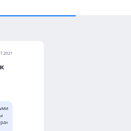
07.2021
к
рыми
вы
ера»