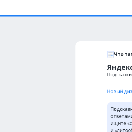
Что та
Яндек
Подсказки
Новый ди
Подсказ
ответами
ищите «с
и «литос