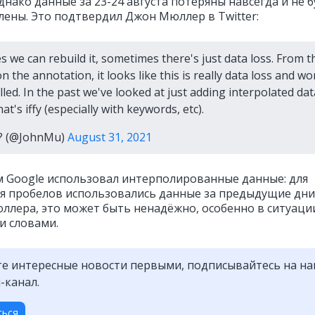
днако данные за 23-24 августа потеряны навсегда и не б
лены. Это подтвердил Джон Мюллер в Twitter:
 we can rebuild it, sometimes there's just data loss. From t
 the annotation, it looks like this is really data loss and wo
lled. In the past we've looked at just adding interpolated dat
at's iffy (especially with keywords, etc).
 ? (@JohnMu)
August 31, 2021
 Google использовал интерполированные данные: для
я пробелов использовались данные за предыдущие дни
ллера, это может быть ненадёжно, особенно в ситуации
 словами.
е интересные новости первыми, подписывайтесь на н
-канал.
ться