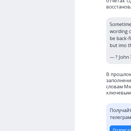
отчётах. О
восстанов
Sometimes
wording on
be back-fi
but imo th
— ? John
В прошлом
заполнени
словам Мю
ключевыми
Получайт
телеграм
Подписа