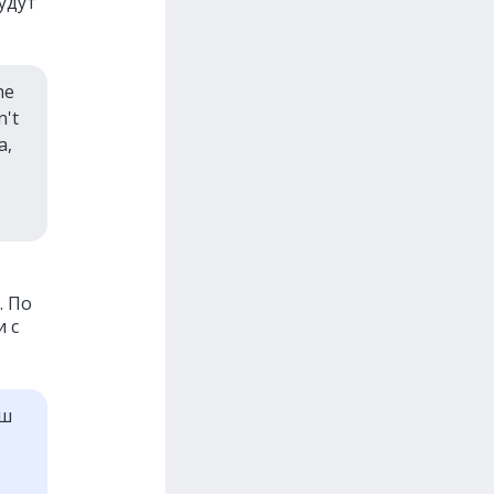
удут
he
n't
a,
. По
 с
аш