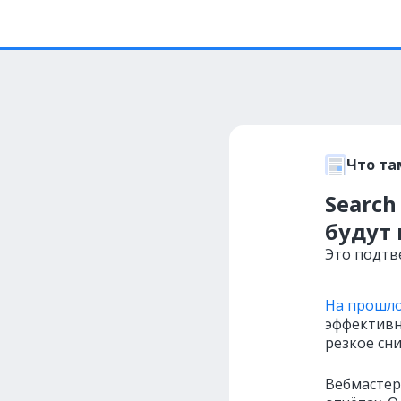
Что та
Search
будут
Это подтв
На прошло
эффектив
резкое сн
Вебмастер