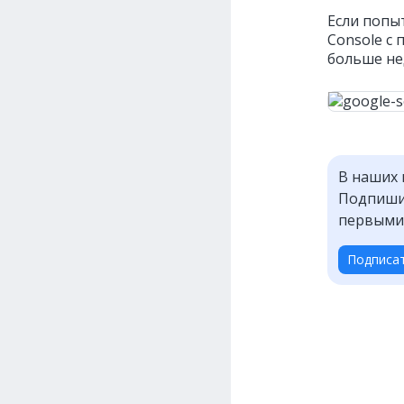
Если попы
Console с
больше не
В наших 
Подпишит
первыми
Подписа