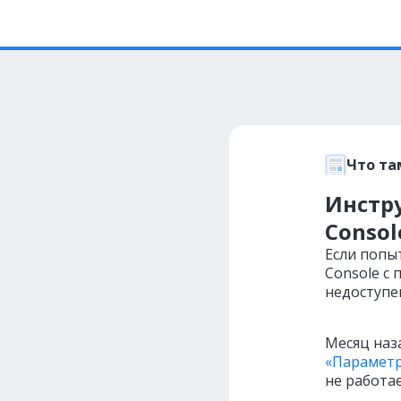
Что та
Инстр
Consol
Если попы
Console с
недоступе
Месяц наза
«Парамет
не работае