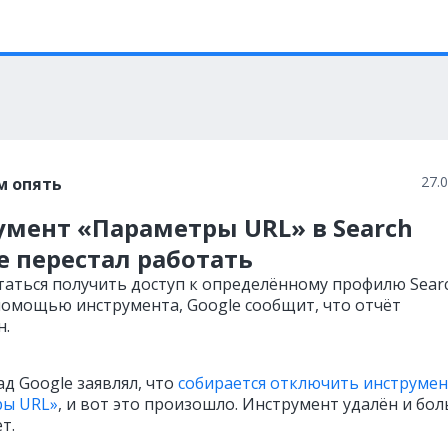
27.
м опять
умент «Параметры URL» в Search
e перестал работать
таться получить доступ к определённому профилю Sear
 помощью инструмента, Google сообщит, что отчёт
н.
д Google заявлял, что
собирается отключить инструмен
ры URL»
, и вот это произошло. Инструмент удалён и бо
т.