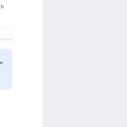
ch
отчёта
ти