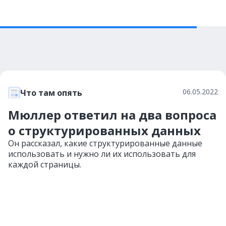
06.05.2022
Что там опять
Мюллер ответил на два вопроса
о структурированных данных
Он рассказал, какие структурированные данные
использовать и нужно ли их использовать для
каждой страницы.