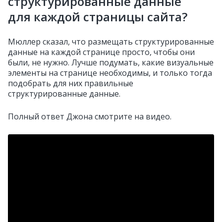
структурированные данные
для каждой страницы сайта?
Мюллер сказал, что размещать структурированные
данные на каждой странице просто, чтобы они
были, не нужно. Лучше подумать, какие визуальные
элементы на странице необходимы, и только тогда
подобрать для них правильные
структурированные данные.
Полный ответ Джона смотрите на видео.