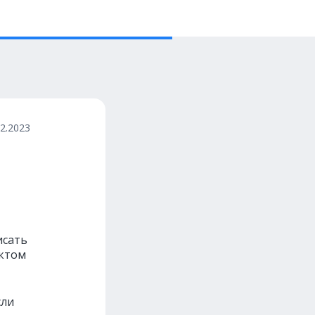
02.2023
исать
ектом
сли