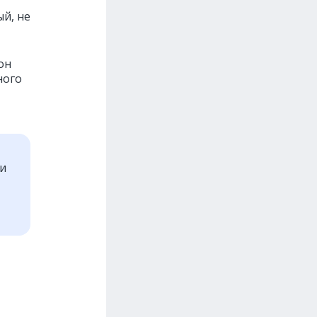
ый, не
он
ного
ти