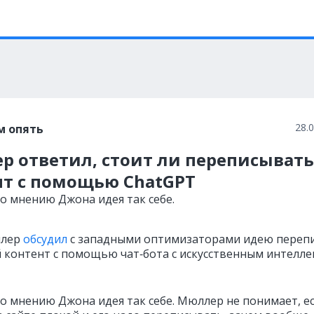
28.
м опять
р ответил, стоит ли переписывать
нт с помощью ChatGPT
по мнению Джона идея так себе.
ллер
обсудил
с западными оптимизаторами идею переп
 контент с помощью чат‑бота с искусственным интелл
по мнению Джона идея так себе. Мюллер не понимает, е