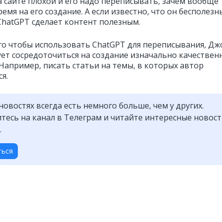
а сайте плохой и его надо переписывать, зачем вообще
емя на его создание. А если известно, что он бесполезн
 ChatGPT сделает контент полезным.
го чтобы использовать ChatGPT для переписывания, Дж
ет сосредоточиться на создание изначально качествен
 Например, писать статьи на темы, в которых автор
я.
новостях всегда есть немного больше, чем у других.
есь на канал в Телеграм и читайте интересные новос
.
ться