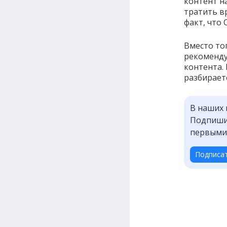
контент н
тратить вр
факт, что
Вместо то
рекоменду
контента.
разбираетс
В наших 
Подпишит
первыми
Подписа