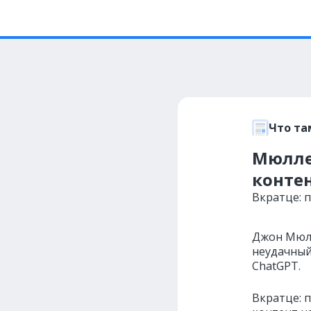
Что та
Мюлле
конте
Вкратце: 
Джон Мю
неудачный
ChatGPT.
Вкратце: 