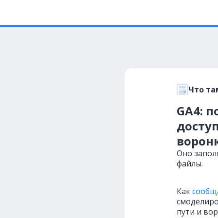
Что та
GA4: 
доступ
ворон
Оно запол
файлы.
Как
сообщ
смоделиро
пути и вор