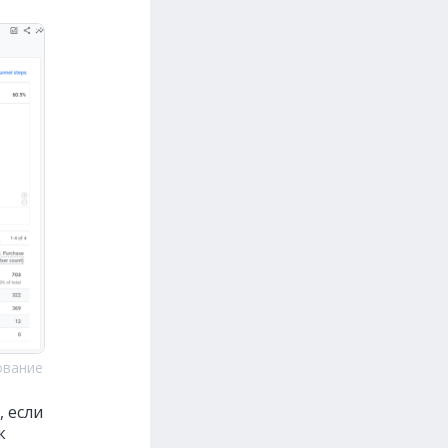
ование
, если
к