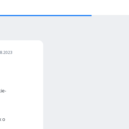
08.2023
ie-
х о