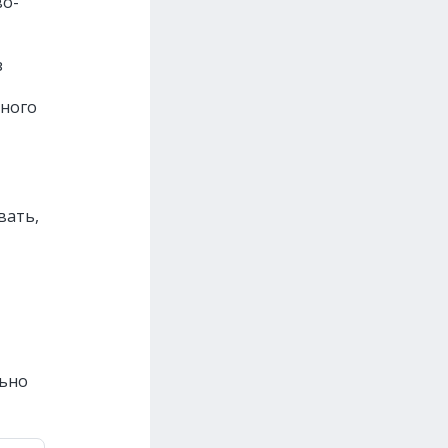
во-
з
много
вать,
льно