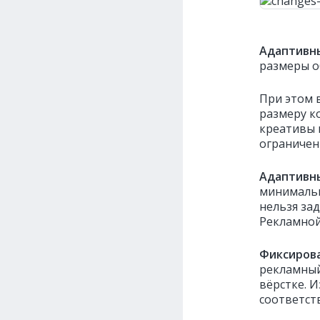
Адаптивн
размеры о
При этом 
размеру к
креативы 
ограничени
Адаптивны
минимальн
нельзя зад
Рекламной
Фиксиров
рекламный
вёрстке. 
соответст