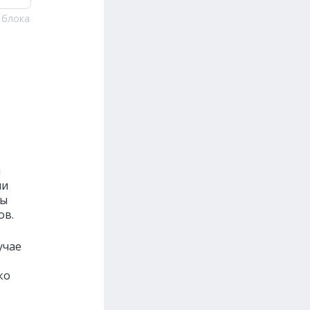
 блока
и
ли
мы
ов.
учае
ко