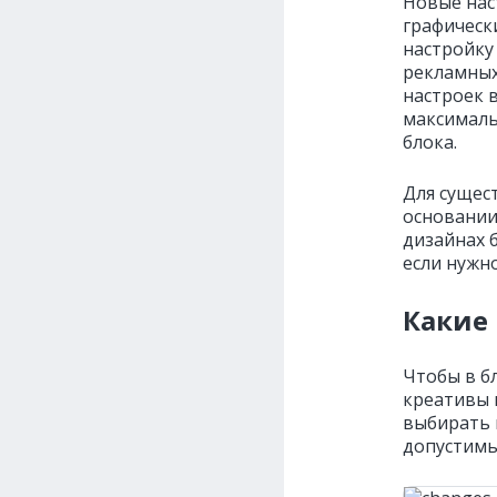
Новые нас
графическ
настройку
рекламных
настроек в
максималь
блока.
Для сущес
основании
дизайнах 
если нужно
Какие
Чтобы в б
креативы 
выбирать 
допустимы