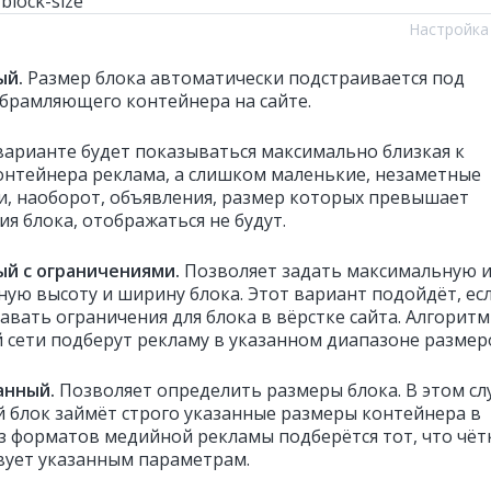
Настройка
ый.
Размер блока автоматически подстраивается под
брамляющего контейнера на сайте.
варианте будет показываться максимально близкая к
онтейнера реклама, а слишком маленькие, незаметные
и, наоборот, объявления, размер которых превышает
я блока, отображаться не будут.
й с ограничениями
.
Позволяет задать максимальную 
ую высоту и ширину блока. Этот вариант подойдёт, ес
авать ограничения для блока в вёрстке сайта. Алгорит
 сети подберут рекламу в указанном диапазоне размер
анный
.
Позволяет определить размеры блока. В этом сл
 блок займёт строго указанные размеры контейнера в
Из форматов медийной рекламы подберётся тот, что чёт
вует указанным параметрам.