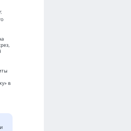
;
го
на
рез,
й
иты
ку» в
ти