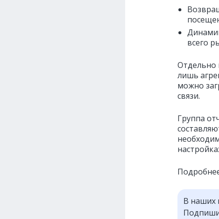
Возвращ
посещен
Динамик
всего р
Отдельно 
лишь агре
можно заг
связи.
Группа от
составляю
необходим
настройках
Подробнее
В наших 
Подпишит