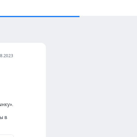
08.2023
ынку».
ы в