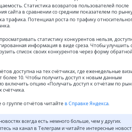
аемость. Статистика возвратов пользователей после
ия сайта в сравнении со средним показателем по рынку
а трафика. Потенциал роста по трафику относительно
ынка.
просматривать статистику конкурентов нельзя, доступ
гированная информация в виде среза. Чтобы улучшить с
рузить список своих конкурентов через форму обратно
чётов доступна на тех счётчиках, где еженедельные виз
т более 10. Чтобы получить доступ к новым данным
о включить опцию «Получать доступ к отчётам по рын
 счётчика.
 о группе отчётов читайте
в Справке Яндекса
.
новостях всегда есть немного больше, чем у других.
есь на канал в Телеграм и читайте интересные новос