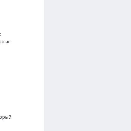
;
орые
.
торый