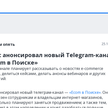
25.
м опять
с анонсировал новый Telegram-кан
om в Поиске»
анале планирует рассказывать о новостях e-commerce
, делиться кейсами, делать анонсы вебинаров и других
ий.
онсировал
новый телеграм‑канал —
«Ecom в Поиске»
. Он
езен сотрудникам и владельцам интернет‑магазинов,
олько планируют заняться продвижением; а также тем,
ает в этом направлении и хочет разобраться получше.