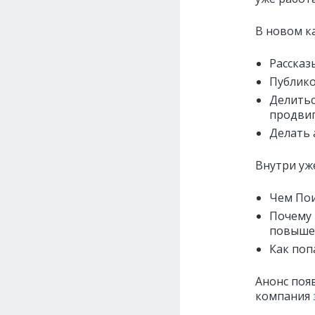
В новом к
Рассказ
Публико
Делитьс
продвиг
Делать 
Внутри уж
Чем Пои
Почему 
повыше
Как поп
Анонс поя
компания