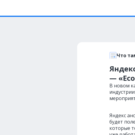
Что та
Яндек
— «Ec
В новом к
индустрии
мероприят
Яндекс ан
будет пол
которые т
уже работ