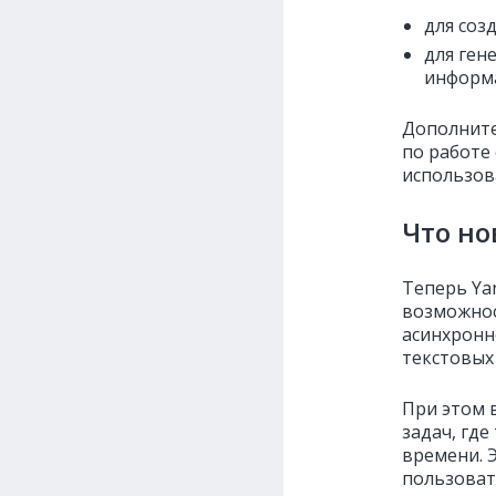
для соз
для ген
информа
Дополните
по работе
использов
Что но
Теперь Ya
возможнос
асинхронн
текстовых 
При этом в
задач, гд
времени. 
пользоват