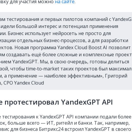
явку для участия можно
на сайте
.
ам тестирования и первых пилотов компаний с Yandex
видели большой интерес и потенциал применения
ии. Бизнес использует нейросеть не просто для
зации отдельных бизнес‑процессов, а для разработки
ктов. Новая программа Yandex Cloud Boost AI позволит
м создавать ещё более сложные и комплексные проект
ием YandexGPT. Мы, в свою очередь, готовы делиться
зой, чтобы time‑to‑market таких проектов был максима
, а применение — наиболее эффективным», Григорий
, CPO Yandex Cloud
е протестировал YandexGPT API
е тестирования к YandexGPT API компании подали более
ок, больше всего — ИТ, ритейл и банки. Так, например,
рвис для бизнеса Битрикс24 встроил YandexGPT в своего