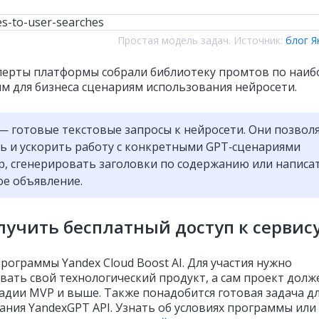
Простая модель задач. Источник:
блог Я
перты платформы собрали библиотеку промтов по наиб
м для бизнеса сценариям использования нейросети.
— готовые текстовые запросы к нейросети. Они позвол
ь и ускорить работу с конкретными GPT‑сценариями
, сгенерировать заголовки по содержанию или написа
е объявление.
лучить бесплатный доступ к сервис
рограммы Yandex Cloud Boost AI. Для участия нужно
вать свой технологический продукт, а сам проект долж
тадии MVP и выше. Также понадобится готовая задача д
ания YandexGPT API. Узнать об условиях программы или