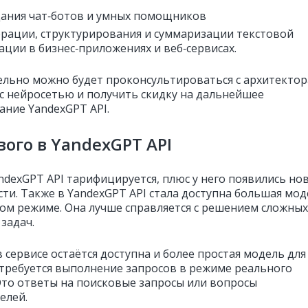
дания чат‑ботов и умных помощников
ерации, структурирования и суммаризации текстовой
ции в бизнес‑приложениях и веб‑сервисах.
льно можно будет проконсультироваться с архитекто
 с нейросетью и получить скидку на дальнейшее
ание YandexGPT API.
вого в YandexGPT API
ndexGPT API тарифицируется, плюс у него появились но
ти. Также в YandexGPT API стала доступна большая мод
ом режиме. Она лучше справляется с решением сложных
задач.
 сервисе остаётся доступна и более простая модель для
е требуется выполнение запросов в режиме реального
Это ответы на поисковые запросы или вопросы
елей.