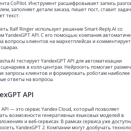
ента CoPilot. Инструмент расшифровывает запись разг
лем, заполняет детали заказа, пишет пост, ставит задач
т текст.
еть Ralf Ringer использует решение Smart‑Reply.AI со
м YandexGPT API. С его помощью компания автоматиче
на вопросы клиентов на маркетплейсах и комментирует
товарах.
asha.AI тестирует YandexGPT API для автоматизации
 сценариев в колл‑центрах. Нейросеть помогает разме
е запросы клиентов и формировать роботам наиболее
ые ответы на вопросы.
exGPT API
API — это сервис Yandex Cloud, который позволяет
ать возможности генеративных языковых моделей в
ложениях и веб‑сервисах. В рамках сервиса уже доступн
росеть YandexGPT 2. Компании могут дообучать технол