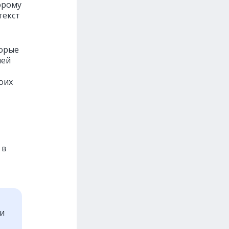
орому
текст
торые
ией
оих
 в
ти