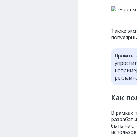
Также экс
популярны
Промты
упростит
например
рекламно
Как по
В рамках п
разрабаты
быть на с
использов