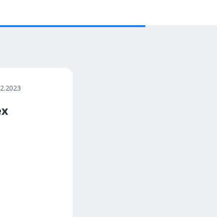
12.2023
ех
.