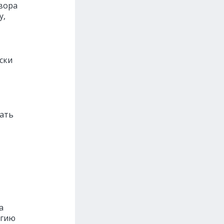
овора
у,
ски
чать
а
огию