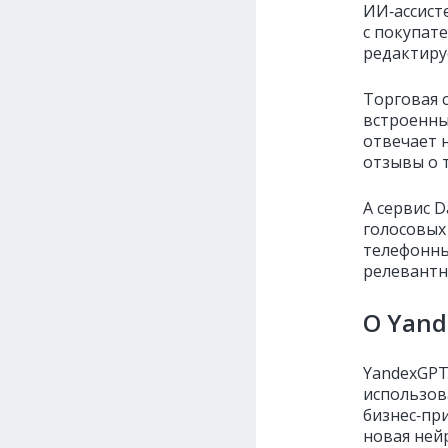
ИИ‑ассист
с покупате
редактируе
Торговая с
встроенны
отвечает 
отзывы о 
А сервис D
голосовых
телефонны
релевантн
О Yand
YandexGPT 
использов
бизнес‑при
новая ней