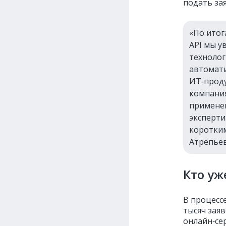
подать за
«По итог
API мы у
технолог
автомати
ИТ‑проду
компания
применен
эксперти
коротким
Атрепьев
Кто уж
В процесс
тысяч заяв
онлайн‑се