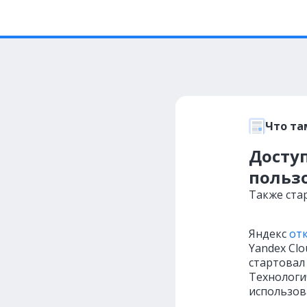
Что та
Доступ
польз
Также ста
Яндекс
от
Yandex Cl
стартовал 
Технологи
использов