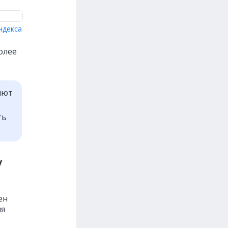
ндекса
олее
яют
ть
у
ен
ля