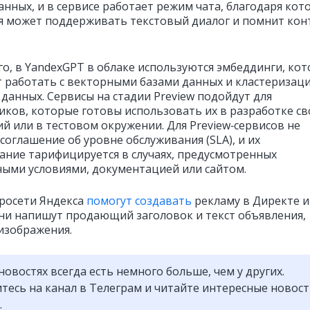
анных, и в сервисе работает режим чата, благодаря кот
я может поддерживать текстовый диалог и помнит кон
го, в YandexGPT в облаке используются эмбеддинги, ко
 работать с векторными базами данных и кластеризац
 данных. Сервисы на стадии Preview подойдут для
иков, которые готовы использовать их в разработке св
й или в тестовом окружении. Для Preview‑сервисов не
соглашение об уровне обслуживания (SLA), и их
ание тарифицируется в случаях, предусмотренных
ыми условиями, документацией или сайтом.
росети Яндекса
помогут создавать
рекламу в Директе и
Они напишут продающий заголовок и текст объявления,
изображения.
новостях всегда есть немного больше, чем у других.
есь на канал в Телеграм и читайте интересные новос
.