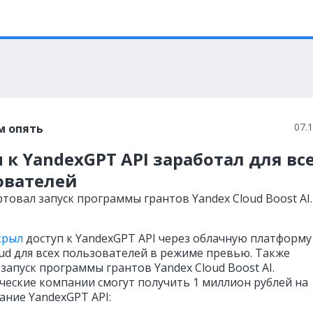
07.
м опять
 к YandexGPT API заработал для вс
ователей
ртовал запуск программы грантов Yandex Cloud Boost AI
крыл
доступ к YandexGPT API через облачную платформу
oud для всех пользователей в режиме превью. Также
запуск программы грантов Yandex Cloud Boost AI.
ческие компании смогут получить 1 миллион рублей на
ание YandexGPT API: