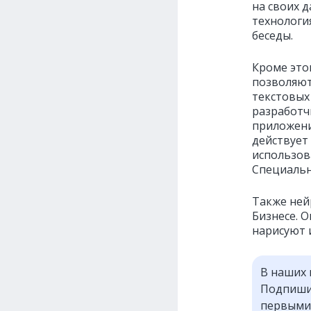
на своих д
технологи
беседы.
Кроме это
позволяют
текстовых
разработч
приложени
действует 
использов
Специальн
Также ней
Бизнесе. 
нарисуют 
В наших 
Подпишит
первыми