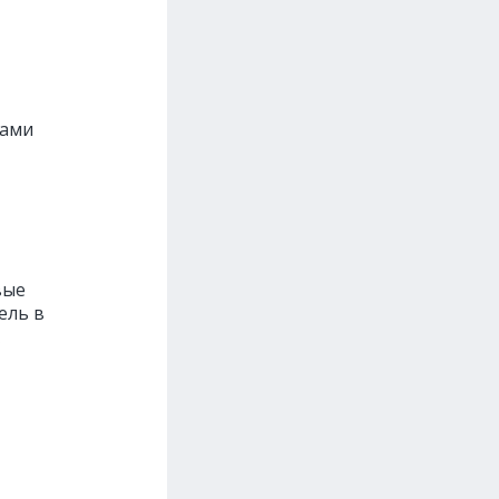
рами
вые
ель в