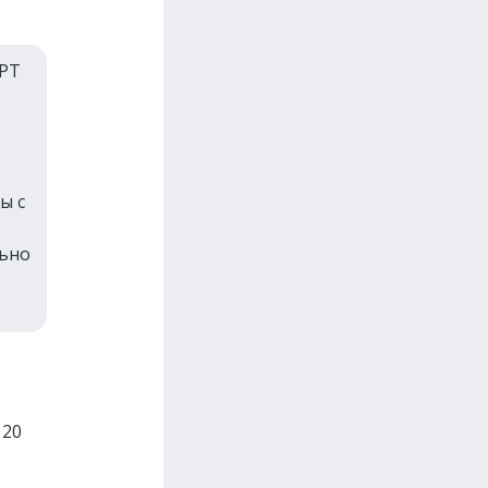
GPT
ы с
льно
 20