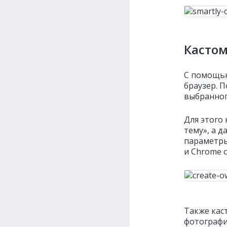
Касто
С помощью
браузер. 
выбранног
Для этого
тему», а 
параметры
и Chrome 
Также кас
фотографи