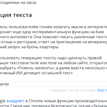
созданных на заказ.
ция текста
очь пользователям точнее излагать мысли в интернете
пускает ещё одну экспериментальную функцию на базе
нного интеллекта. Она поможет писать различные текс
 отзыв о ресторане; ответ на приглашение на вечеринку
ый запрос на бронь квартиры.
ользовать генерацию текста, надо щёлкнуть правой
ыши текстовое поле или поле на любом сайте, открыто
 выбрать «Помочь написать»; а далее ввести несколько 
ативный ИИ допишет остальной текст.
: Генерация текста. Источник:
блог 
gle
внедряет
в Chrome новые функции производительн
ности. Среди них: проверка безопасности, опция «Эконо