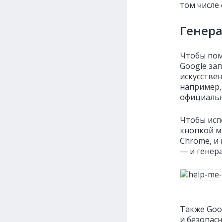
том числе 
Генера
Чтобы пом
Google за
искусстве
например,
официальн
Чтобы исп
кнопкой м
Chrome, и
— и генер
Также Goo
и безопас