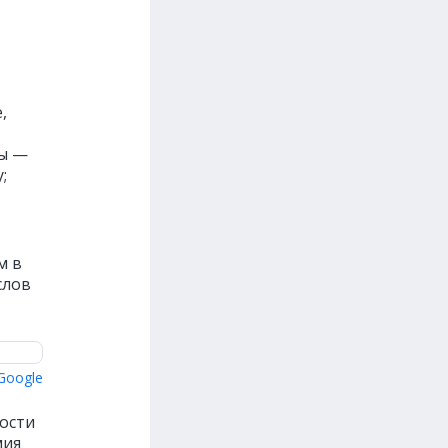
,
ты —
;
м в
слов
Google
ости
мия