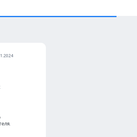
01.2024
х
р
еля.