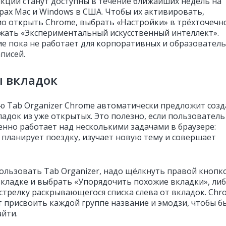
кции станут доступны в течение ближайших недель на
ах Mac и Windows в США. Чтобы их активировать,
о открыть Chrome, выбрать «Настройки» в трёхточечн
жать «Экспериментальный искусственный интеллект».
е пока не работает для корпоративных и образовател
писей.
ы вкладок
 Tab Organizer Chrome автоматически предложит созд
ладок из уже открытых. Это полезно, если пользователь
нно работает над несколькими задачами в браузере:
 планирует поездку, изучает новую тему и совершает
ользовать Tab Organizer, надо щёлкнуть правой кнопк
кладке и выбрать «Упорядочить похожие вкладки», ли
стрелку раскрывающегося списка слева от вкладок. Chr
 присвоить каждой группе название и эмодзи, чтобы б
айти.