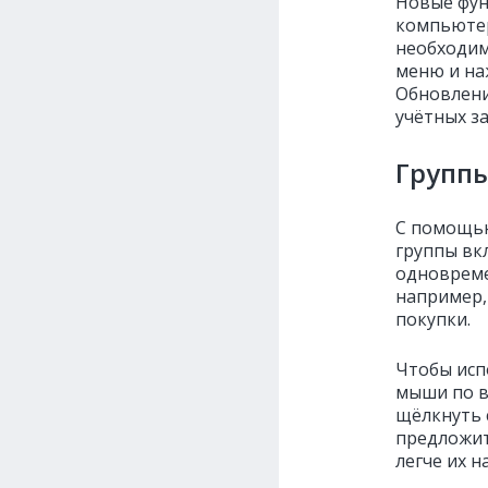
Новые фун
компьютер
необходим
меню и на
Обновлени
учётных за
Групп
С помощью
группы вк
одновреме
например,
покупки.
Чтобы исп
мыши по в
щёлкнуть 
предложит
легче их н