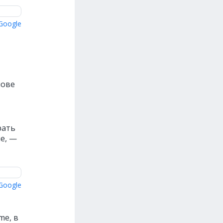
Google
нове
рать
е, —
Google
me, в