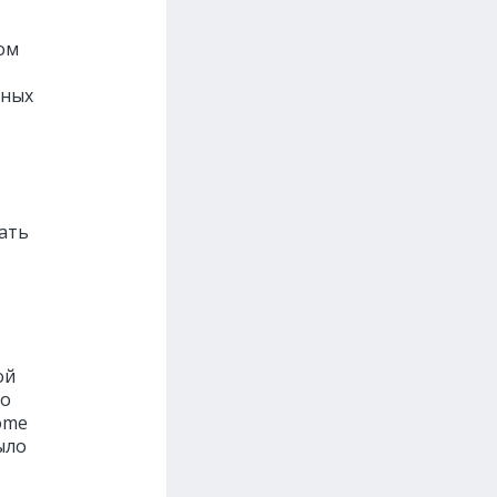
ом
ьных
ать
ой
бо
ome
ыло