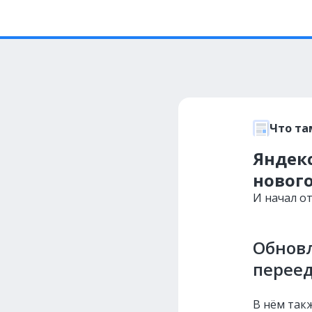
Что та
Яндек
нового
И начал о
Обнов
переед
В нём так