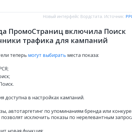
Новый интерфейс Вордстата. Источник:
PP
да ПромоСтраниц включила Поиск
чники трафика для кампаний
тели теперь
могут выбирать
места показа:
РСЯ;
оиск;
Поиск.
ия доступна в настройках кампаний.
зы, автотаргетинг по упоминаниям бренда или конкур
х позволят исключить показы по нерелевантным запрос
дит новая функция: