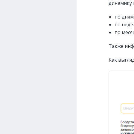
динамику 
по дням
по недел
по месяц
Также инф
Как выгля