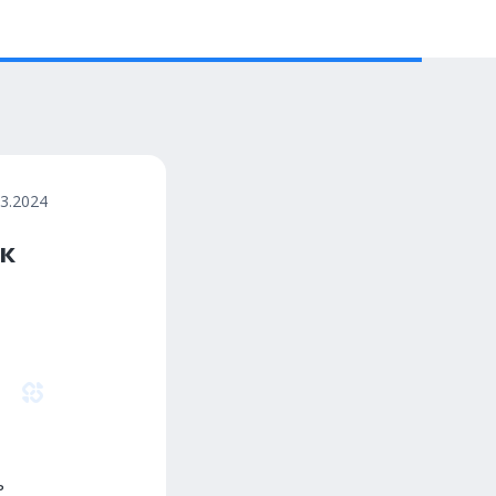
03.2024
к
ь