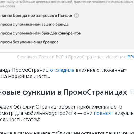
Скриншот Поиск и РСЯ в ПромоСтраницах. Источник:
PP
манда ПромоСтраниц
отследила
влияние отложенных
 на маржинальность.
новые функции в ПромоСтраницах
бавил Обложки Страниц, эффект приближения фото
смотр для мобильных устройств — они
повысят
визуал
ельность статей:
ение в самом начале публикации останется таким же, 