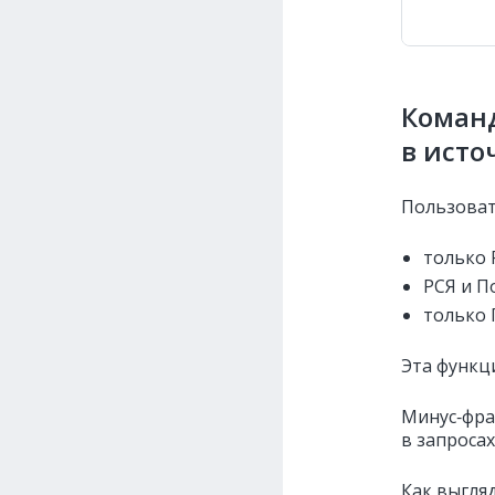
Коман
в исто
Пользова
только 
РСЯ и П
только 
Эта функц
Минус‑фра
в запроса
Как выгля