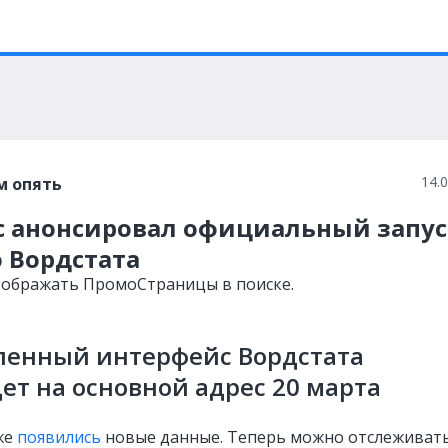
14.
м опять
с анонсировал официальный запус
 Вордстата
тображать ПромоСтраницы в поиске.
ленный интерфейс Вордстата
ет на основной адрес 20 марта
же
появились
новые данные. Теперь можно отслеживат