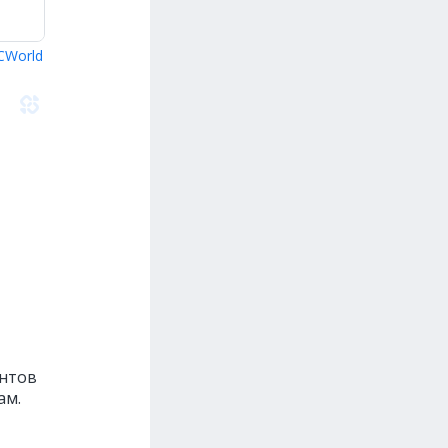
CWorld
ентов
ам.