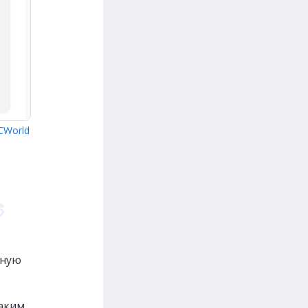
CWorld
ьную
каким