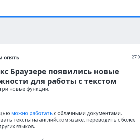
27.
м опять
кс Браузере появились новые
жности для работы с текстом
три новые функции.
ощью
можно работать
с облачными документами,
вать тексты на английском языке, переводить с более
других языков.