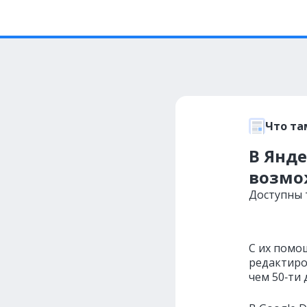
Что та
В Янде
возмо
Доступны 
С их пом
редактиро
чем 50‑ти 