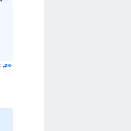
к:
Дзен