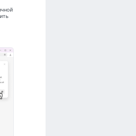
зычной
вить