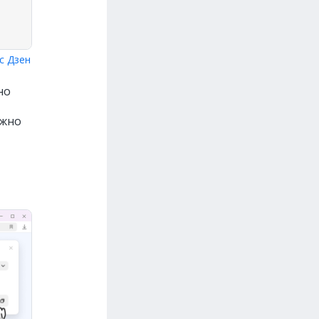
с Дзен
но
ожно