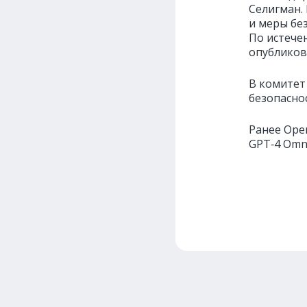
Селигман.
и меры бе
По истече
опубликов
В комитет
безопасно
Ранее Ope
GPT‑4 Omni