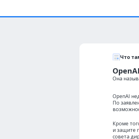
Что та
OpenA
Она назыв
OpenAI не
По заявле
возможност
Кроме тог
и защите 
совета ди