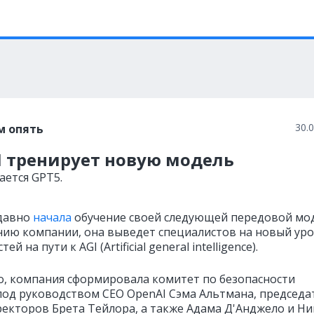
30.
м опять
I тренирует новую модель
ается GPT5.
давно
начала
обучение своей следующей передовой мод
нию компании, она выведет специалистов на новый ур
ей на пути к AGI (
Artificial general intelligence
).
о, компания сформировала комитет по безопасности
под руководством CEO OpenAI Сэма Альтмана, председа
ректоров Брета Тейлора, а также Адама Д'Анджело и Н