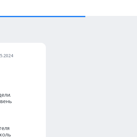
05.2024
ели.
овень
теля
иколь