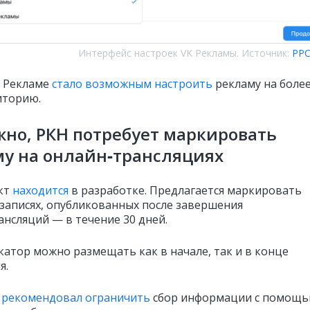
Интерфейс настроек VK Рекламы. Источник:
PPC
K Рекламе
стало возможным настроить
рекламу на боле
иторию.
но, РКН потребует маркировать
у на онлайн‑трансляциях
кт
находится
в разработке. Предлагается маркировать
 записях, опубликованных после завершения
ансляций — в течение 30 дней.
атор можно размещать как в начале, так и в конце
я.
Н
рекомендовал ограничить
сбор информации с помощ