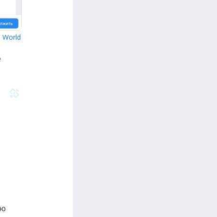
 World
е
ью