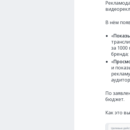
Рекламод
видеорекл
В нём поя
«
Показ
трансли
за 1000
бренда;
«
Просм
и показ
рекламу
аудито
По заявле
бюджет.
Как это вы