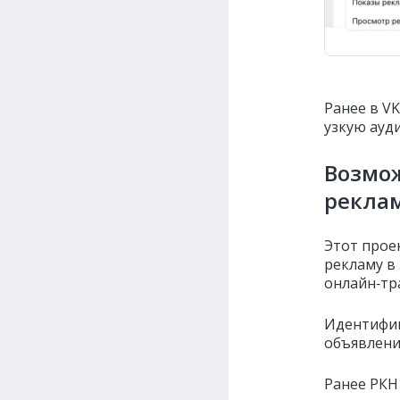
Ранее в V
узкую ауд
Возмож
реклам
Этот прое
рекламу в
онлайн‑тр
Идентифик
объявлени
Ранее РК