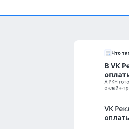
Что та
В VK 
оплат
А РКН гот
онлайн-тр
VK Рек
оплат