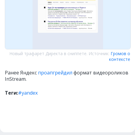
Новый трафарет Директа в сниппете. Источник:
Громов о
контексте
Ранее Яндекс
проапгрейдил
формат видеороликов
InStream.
Теги:
#yandex