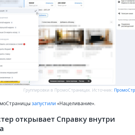
Группировки в ПромоСтраницах. Источник:
ПромоСтр
омоСтраницы
запустили
«Нацеливание».
тер открывает Справку внутри
а