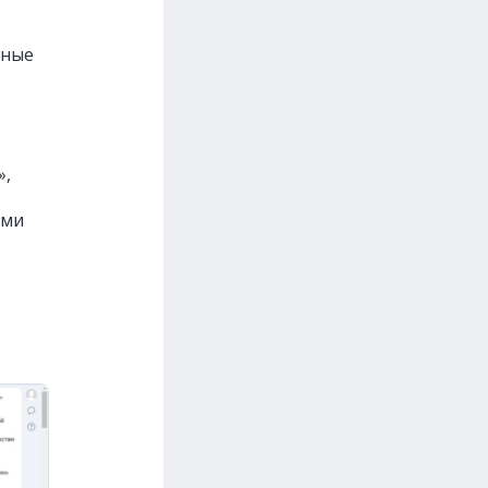
нные
»,
ыми