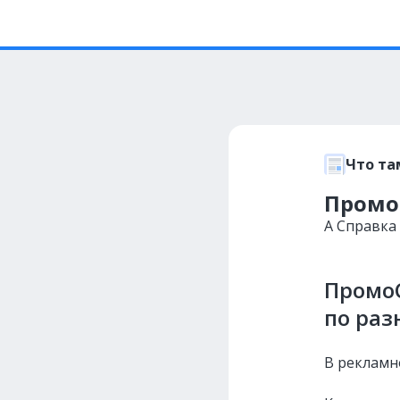
Что та
Промо
А Справка
Промо
по ра
В рекламн