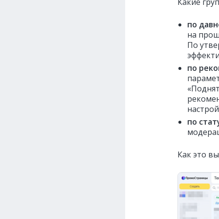
Какие гру
по давн
на прош
По утве
эффекти
по рек
парамет
«Поднят
рекомен
настрой
по стат
модерац
Как это вы