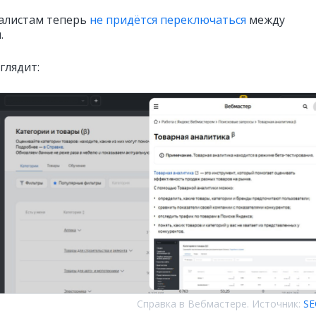
алистам теперь
не придётся переключаться
между
.
глядит:
Справка в Вебмастере. Источник:
SE