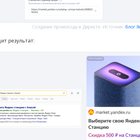
Создание промокода в Директе. Источник:
блог Я
ит результат: