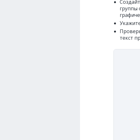
Создайт
группы 
графиче
Укажите
Проверь
текст п