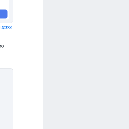
ндекса
о
мо