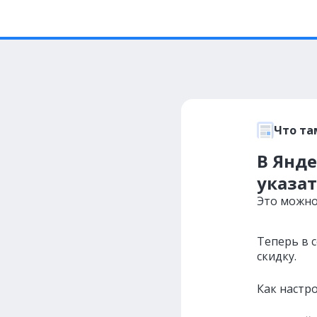
Что та
В Янд
указа
Это можно
Теперь в 
скидку.
Как настро