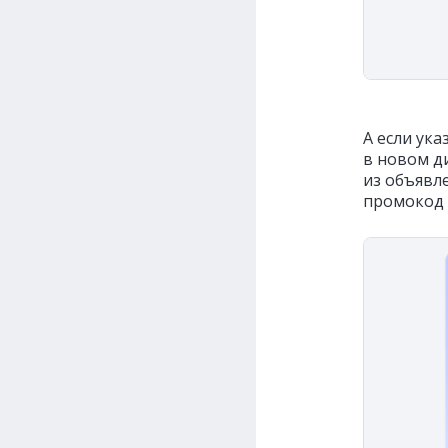
А если ук
в новом д
из объявл
промокод 