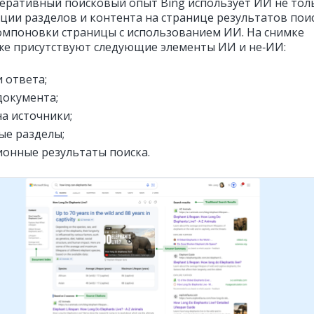
еративный поисковый опыт Bing использует ИИ не тол
ации разделов и контента на странице результатов поис
компоновки страницы с использованием ИИ. На снимке
же присутствуют следующие элементы ИИ и не‑ИИ:
 ответа;
документа;
на источники;
ые разделы;
онные результаты поиска.