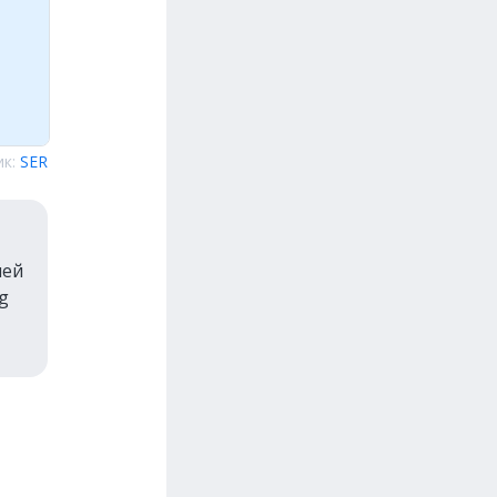
ик:
SER
лей
g