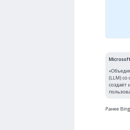
Microsof
«Объеди
(LLM) со
создаёт 
пользова
Ранее Bin