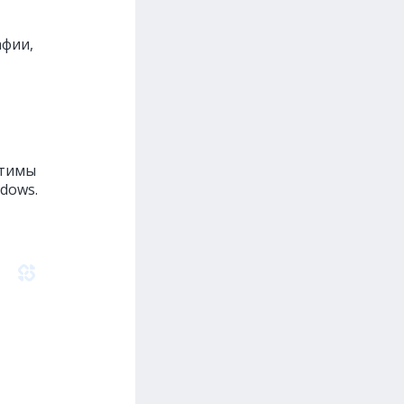
афии,
стимы
ndows.