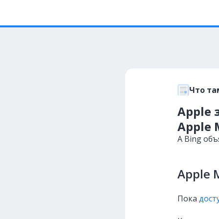
Что та
Apple 
Apple 
А Bing об
Apple 
Пока
дост