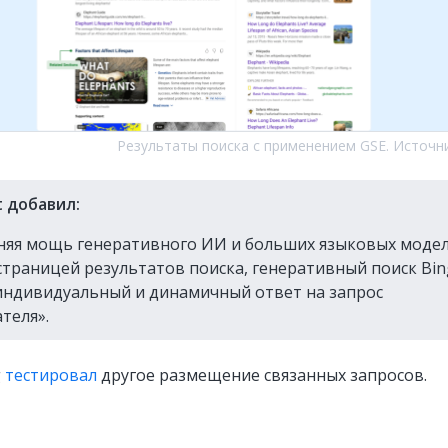
Результаты поиска с применением GSE. Источн
t добавил:
няя мощь генеративного ИИ и больших языковых моде
 страницей результатов поиска, генеративный поиск Bin
индивидуальный и динамичный ответ на запрос
теля».
g
тестировал
другое размещение связанных запросов.