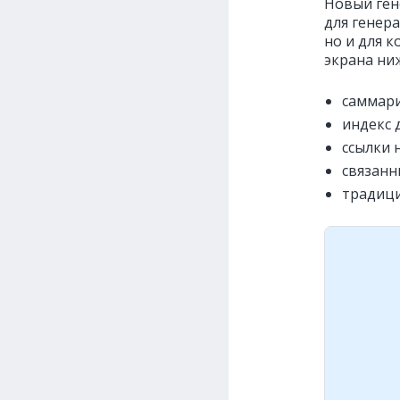
Новый ген
для генер
но и для 
экрана ни
саммари
индекс 
ссылки 
связанн
традици