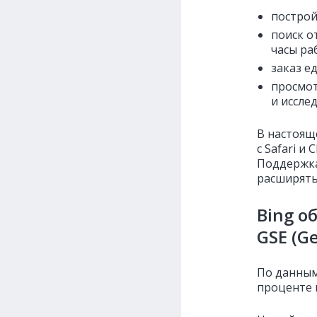
построй
поиск о
часы ра
заказ е
просмот
и иссле
В настоящ
с Safari и
Поддержка
расширять
Bing о
GSE (Ge
По данным
проценте 