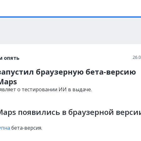
26.
м опять
запустил браузерную бета-версию
Maps
ъявляет о тестировании ИИ в выдаче.
Maps появились в браузерной верси
упна
бета‑версия.