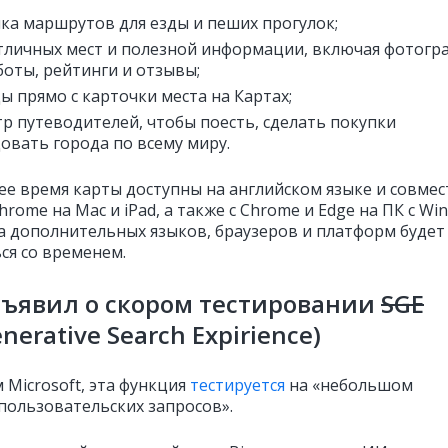
ка маршрутов для езды и пеших прогулок;
тличных мест и полезной информации, включая фотогр
боты, рейтинги и отзывы;
ды прямо с карточки места на Картах;
р путеводителей, чтобы поесть, сделать покупки
довать города по всему миру.
ее время карты доступны на английском языке и совме
 Chrome на Mac и iPad, а также с Chrome и Edge на ПК с Wi
 дополнительных языков, браузеров и платформ будет
ся со временем.
бъявил о скором тестировании
SGE
nerative Search Expirience)
 Microsoft, эта функция
тестируется
на «небольшом
пользовательских запросов».