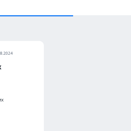
08.2024
х
их