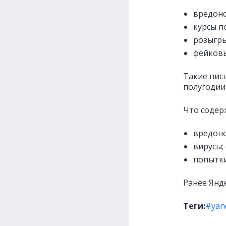
вредоно
курсы п
розыгры
фейковы
Такие пис
полугодии
Что содер
вредоно
вирусы;
попытки
Ранее Янд
Теги:
#yan