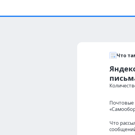
Что та
Яндекс
письма
Количеств
Почтовые 
«Самообор
Что рассы
сообщений