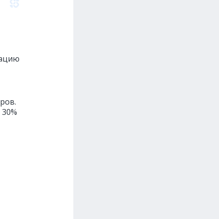
ацию
ров.
а 30%