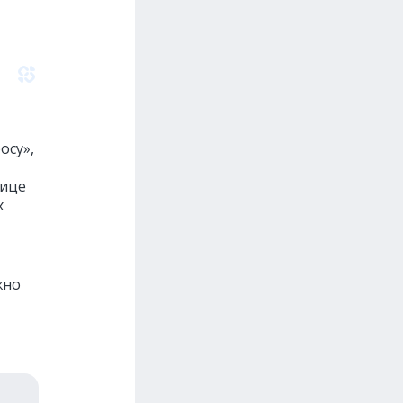
осу»,
нице
х
жно