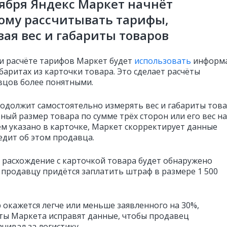
тября Яндекс Маркет начнёт
ому рассчитывать тарифы,
ая вес и габариты товаров
и расчёте тарифов Маркет будет
использовать
информ
абаритах из карточки товара. Это сделает расчёты
вцов более понятными.
одолжит самостоятельно измерять вес и габариты това
ный размер товара по сумме трёх сторон или его вес н
ем указано в карточке, Маркет скорректирует данные
едит об этом продавца.
е расхождение с карточкой товара будет обнаружено
 продавцу придётся заплатить штраф в размере 1 500
р окажется легче или меньше заявленного на 30%,
ты Маркета исправят данные, чтобы продавец
чивал за логистику.