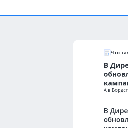
Что та
В Дир
обнов
кампа
А в Вордст
В Дире
обновл