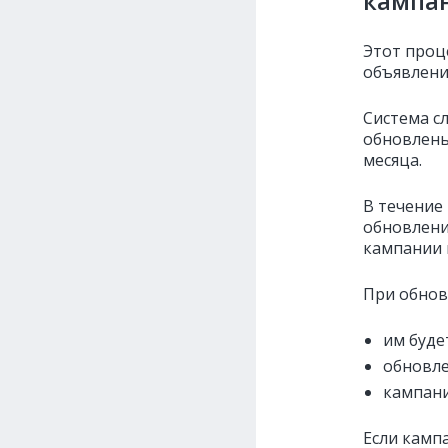
кампа
Этот проц
объявлени
Система с
обновлены
месяца.
В течение
обновлени
кампании 
При обнов
им буде
обновле
кампани
Если камп