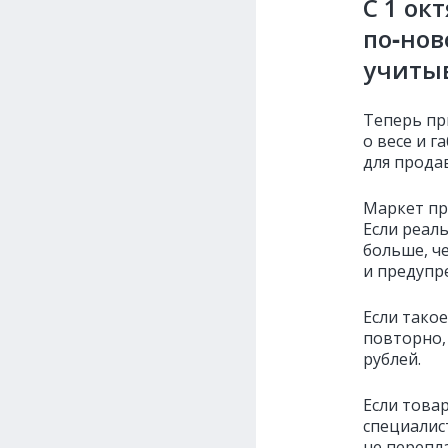
С 1 ок
по‑нов
учитыв
Теперь пр
о весе и г
для прода
Маркет пр
Если реаль
больше, ч
и предупр
Если тако
повторно,
рублей.
Если това
специалис
не перепла