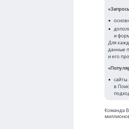
«Запрос
основн
допол
и фор
Для кажд
данные п
и его пр
«Популя
сайты
в Поис
подхо
Команда В
миллионов