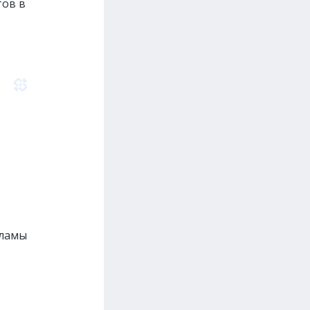
тов в
кламы