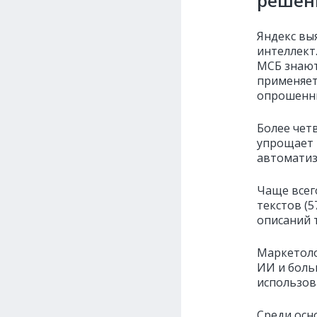
решен
Яндекс вы
интеллект
МСБ знают
применяет
опрошенны
Более чет
упрощает 
автоматиз
Чаще всег
текстов (5
описаний т
Маркетоло
ИИ и боль
использов
Среди осн