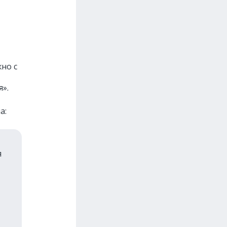
но с
я».
а:
я