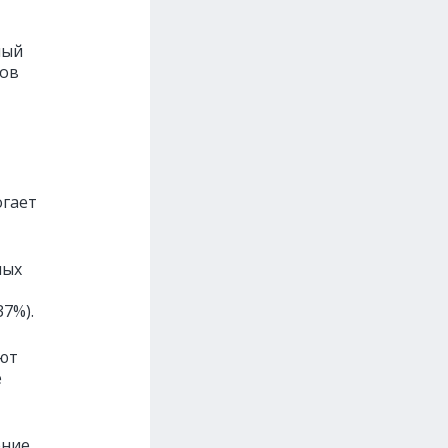
ный
гов
огает
ных
37%).
ют
е
ение