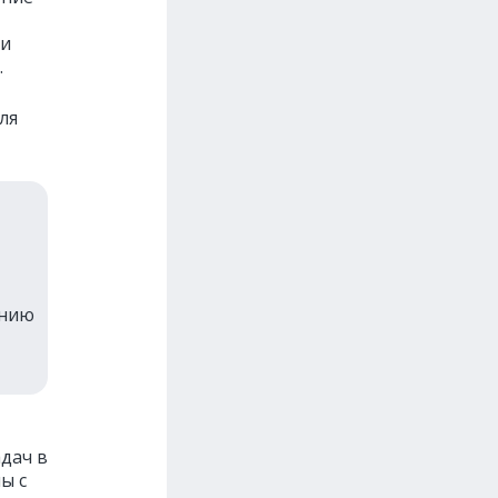
ти
.
ля
ению
дач в
ы с