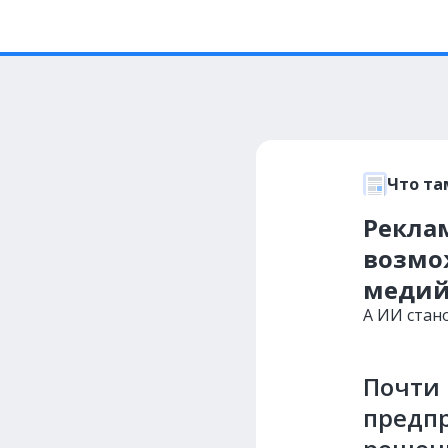
Что та
Рекла
возмо
медий
А ИИ стан
Почти
предп