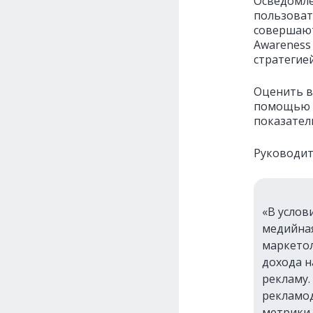
Осведомлё
пользоват
совершают
Awareness 
стратегие
Оценить в
помощью о
показатели
Руководит
«В услов
медийна
маркетол
дохода н
рекламу.
рекламод
метрики 