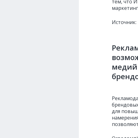
тем, что 
маркетинг
Источник:
Рекла
возмо
медий
бренд
Рекламода
брендовых
для повыш
намерения
позволяют