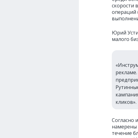
скорости 
операций 
выполнени
Юрий Усти
малого би
«Инструм
рекламе.
предприн
Рутинные
кампания
кликов».
Согласно 
намерены 
течение б