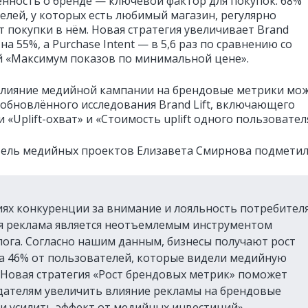
нность о бренде — ключевой фактор для покупок: 68%
елей, у которых есть любимый магазин, регулярно
 покупки в нём. Новая стратегия увеличивает Brand
на 55%, а Purchase Intent — в 5,6 раз по сравнению со
й «Максимум показов по минимальной цене».
лияние медийной кампании на брендовые метрики мож
бновлённого исследования Brand Lift, включающего
 «Uplift-охват» и «Стоимость uplift одного пользовател
ель медийных проектов Елизавета Смирнова подметил
иях конкуренции за внимание и лояльность потребител
я реклама является неотъемлемым инструментом
ога. Согласно нашим данным, бизнесы получают рост
а 46% от пользователей, которые видели медийную
 Новая стратегия «Рост брендовых метрик» поможет
ателям увеличить влияние рекламы на брендовые
и усилить эффект от медийных инвестиций».