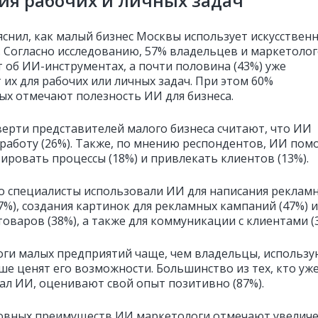
ия рабочих и личных задач
яснил, как малый бизнес Москвы использует искусствен
. Согласно исследованию, 57% владельцев и маркетоло
 об ИИ-инструментах, а почти половина (43%) уже
 их для рабочих или личных задач. При этом 60%
х отмечают полезность ИИ для бизнеса.
верти представителей малого бизнеса считают, что ИИ
работу (26%). Также, по мнению респондентов, ИИ пом
ировать процессы (18%) и привлекать клиентов (13%).
о специалисты использовали ИИ для написания реклам
7%), создания картинок для рекламных кампаний (47%) и
оваров (38%), а также для коммуникации с клиентами (
ги малых предприятий чаще, чем владельцы, использу
ше ценят его возможности. Большинство из тех, кто уж
ал ИИ, оценивают свой опыт позитивно (87%).
овных преимуществ ИИ маркетологи отмечают увелич