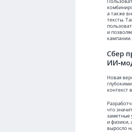
Пользоват
комбиниро
а также в
тексты. Т
пользоват
и позволя
кампании.
Сбер п
ИИ‑мод
Новая вер
глубокими
контекст 
Разработч
что значи
заметные 
и физики, 
выросло н