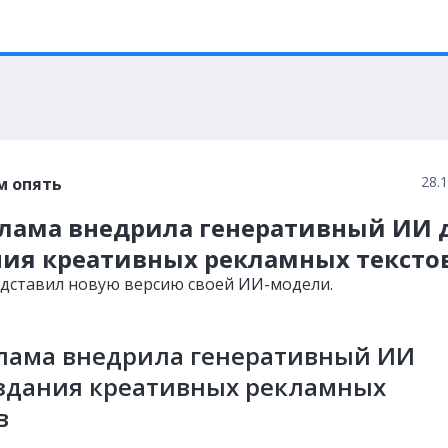
28.
м опять
клама внедрила генеративный ИИ 
ния креативных рекламных тексто
едставил новую версию своей ИИ-модели.
клама внедрила генеративный ИИ
оздания креативных рекламных
в