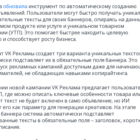
а
обновила
инструмент по автоматическому созданию
бъявлений. Пользователи могут быстро получать уника
ательные тексты для своих баннеров, опираясь на данн
мом продукте или услуге и уникальном товарном
ии (УТП). Это помогает быстрее находить целевую
и способствует росту бизнеса.
т VK Рекламы создает три варианта уникальных тексто
ески подставляет их в обязательные поля баннера. Это
пуск рекламных кампаний доступным даже для начинаю
мателей, не обладающих навыками копирайтинга.
нии новой кампании VK Реклама предлагает пользоват
П, где можно описать ключевые особенности товара ил
от текст не будет включен в само объявление, но ИИ
т его как параметр для генерации креативов. На этапе
 баннера система автоматически подставляет
ванные тексты в обязательные поля – заголовок, корот
писание.