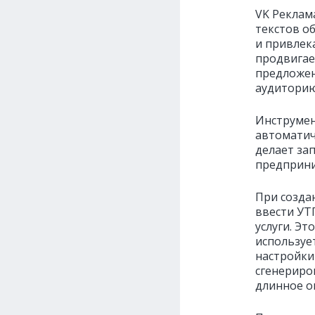
VK Реклам
текстов о
и привлек
продвигае
предложен
аудиторию 
Инструмен
автоматич
делает за
предприни
При созда
ввести УТ
услуги. Эт
используе
настройки
сгенериро
длинное о