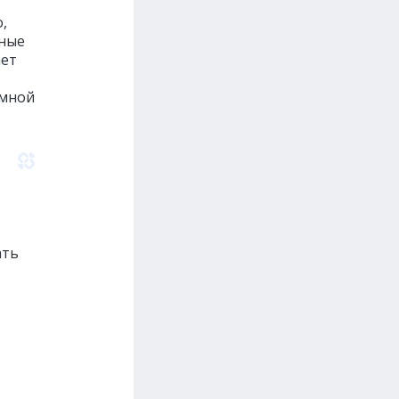
,
ьные
ает
амной
ать