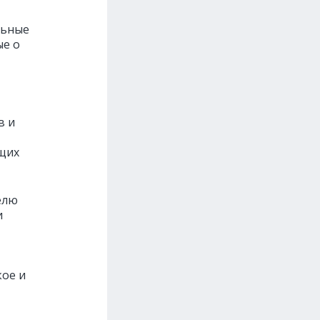
льные
ые о
в и
щих
елю
и
кое и