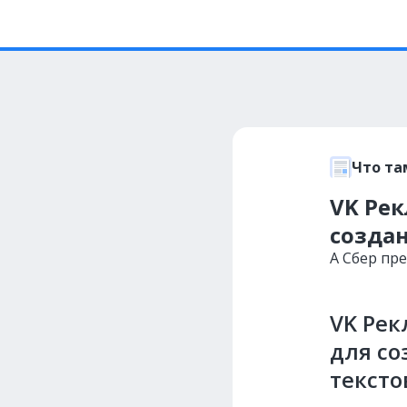
Что та
VK Ре
созда
А Сбер пр
VK Ре
для с
тексто