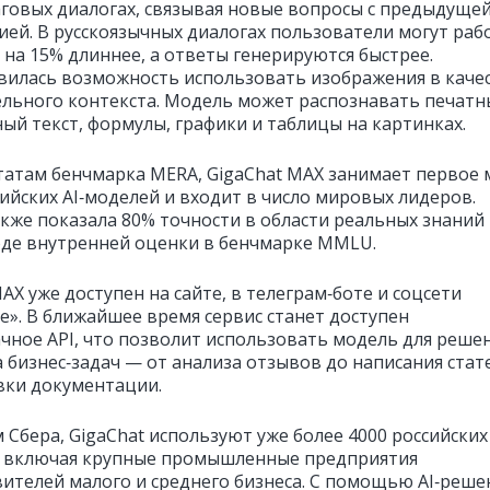
говых диалогах, связывая новые вопросы с предыдуще
ей. В русскоязычных диалогах пользователи могут раб
 на 15% длиннее, а ответы генерируются быстрее.
вилась возможность использовать изображения в каче
льного контекста. Модель может распознавать печатн
ный текст, формулы, графики и таблицы на картинках.
татам бенчмарка MERA, GigaChat MAX занимает первое 
сийских AI‑моделей и входит в число мировых лидеров.
кже показала 80% точности в области реальных знаний
ходе внутренней оценки в бенчмарке MMLU.
AX уже доступен на сайте, в телеграм‑боте и соцсети
е». В ближайшее время сервис станет доступен
ачное API, что позволит использовать модель для реше
 бизнес‑задач — от анализа отзывов до написания стат
вки документации.
 Сбера, GigaChat используют уже более 4000 российских
 включая крупные промышленные предприятия
вителей малого и среднего бизнеса. С помощью AI‑реше