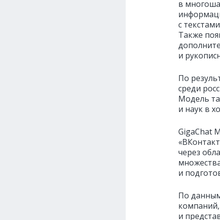
в многоша
информаци
с текстами
Также поя
дополните
и рукопис
По резуль
среди рос
Модель та
и наук в 
GigaChat M
«ВКонтакт
через обл
множества
и подгото
По данным
компаний,
и предста