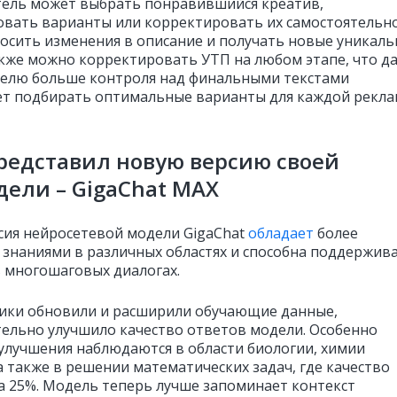
ель может выбрать понравившийся креатив,
вать варианты или корректировать их самостоятельно
носить изменения в описание и получать новые уникал
акже можно корректировать УТП на любом этапе, что д
елю больше контроля над финальными текстами
ет подбирать оптимальные варианты для каждой рекл
редставил новую версию своей
ели – GigaChat MAX
сия нейросетевой модели GigaChat
обладает
более
 знаниями в различных областях и способна поддержив
в многошаговых диалогах.
ики обновили и расширили обучающие данные,
тельно улучшило качество ответов модели. Особенно
улучшения наблюдаются в области биологии, химии
а также в решении математических задач, где качество
а 25%. Модель теперь лучше запоминает контекст