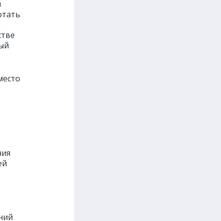
й
отать
стве
ый
место
ния
ей
ний