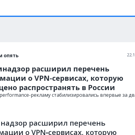
22.
м опять
мнадзор расширил перечень
мации о VPN-сервисах, которую
ено распространять в России
 performance-рекламу стабилизировались впервые за дв
мнадзор расширил перечень
ации о VPN‑сервисах, которую