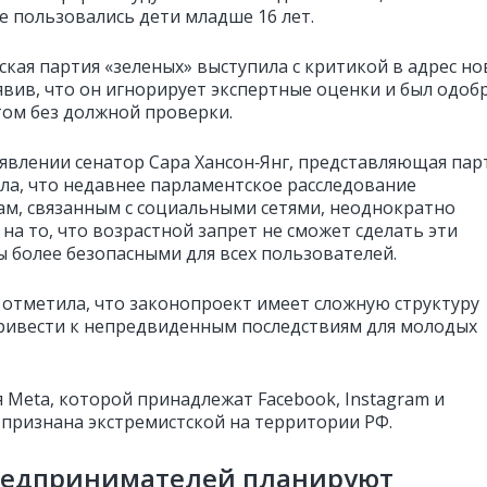
е пользовались дети младше 16 лет.
ская партия «зеленых» выступила с критикой в адрес но
аявив, что он игнорирует экспертные оценки и был одоб
ом без должной проверки.
аявлении сенатор Сара Хансон‑Янг, представляющая пар
ла, что недавнее парламентское расследование
ам, связанным с социальными сетями, неоднократно
на то, что возрастной запрет не сможет сделать эти
 более безопасными для всех пользователей.
 отметила, что законопроект имеет сложную структуру
ривести к непредвиденным последствиям для молодых
 Meta, которой принадлежат Facebook, Instagram и
 признана экстремистской на территории РФ.
редпринимателей планируют