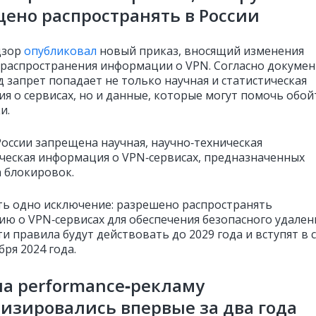
ено распространять в России
дзор
опубликовал
новый приказ, вносящий изменения
 распространения информации о VPN. Согласно докумен
д запрет попадает не только научная и статистическая
я о сервисах, но и данные, которые могут помочь обой
и.
России запрещена научная, научно‑техническая
ическая информация о VPN‑сервисах, предназначенных
а блокировок.
ть одно исключение: разрешено распространять
ю о VPN‑сервисах для обеспечения безопасного удален
ти правила будут действовать до 2029 года и вступят в 
бря 2024 года.
а performance‑рекламу
изировались впервые за два года