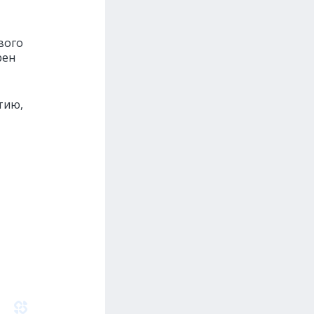
вого
рен
тию,