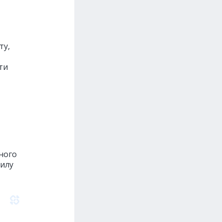
ту,
ти
ного
силу