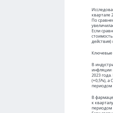
Исследова
квартале 
По сравне
увеличилас
Если срав
стоимость 
действия) 
Ключевые 
В индустр
инфляции 
2023 года.
(+0,5%), а
периодом 2
В фармаце
к кварталу
периодом п