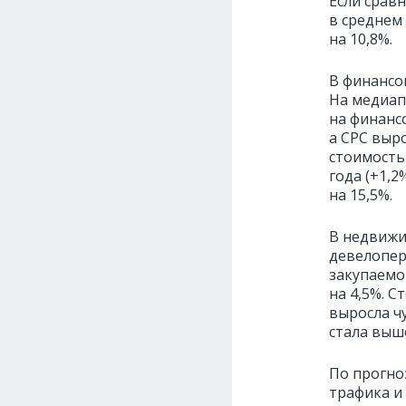
Если срав
в среднем 
на 10,8%.
В финансо
На медиап
на финансо
а СРС выр
стоимость
года (+1,
на 15,5%.
В недвижи
девелопер
закупаемо
на 4,5%. 
выросла ч
стала выше
По прогно
трафика и