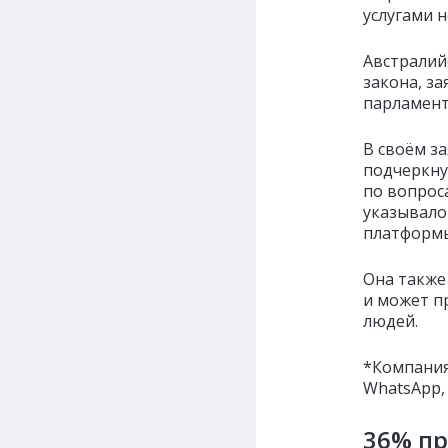
услугами н
Австралий
закона, з
парламент
В своём з
подчеркну
по вопрос
указывало 
платформы
Она также
и может п
людей.
*Компания
WhatsApp,
36% п