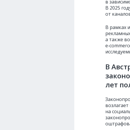
в зависим
В 2025 го
от каналов
В рамках 
рекламных
а также во
e‑commerc
исследуем
В Авст
законо
лет по
Законопр
возлагает
на социал
законопро
оштрафова