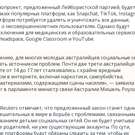
нопроект, предложенный Лейбористской партией, буде
аких популярных платформ, как Snapchat, TikTok, Instag
атформ потребуется удалять и уничтожать все данные,
 о несовершеннолетних пользователях. Однако будут
сключения для медицинских и образовательных сервисо
Headspace, Google Classroom и YouTube.
лению, для многих молодых австралийцев социальные с
тать источником проблем. Почти две трети австралийце
те от 14 до 17 лет сталкивались с крайне вредным
ом в интернете, включая наркотики, самоубийства,
 материалами, содержащими сцены насилия», — заявила
рг в парламенте министр связи Австралии Мишель Роула
 Reuters отмечает, что предложенный закон станет одн
решительных в мире в борьбе с проблемами, связанным
ованием детьми социальных сетей. Он не будет учитыва
е родителей, ни уже существующие аккаунты. По сути,
е платформы будут обязаны следить за тем, чтобы их