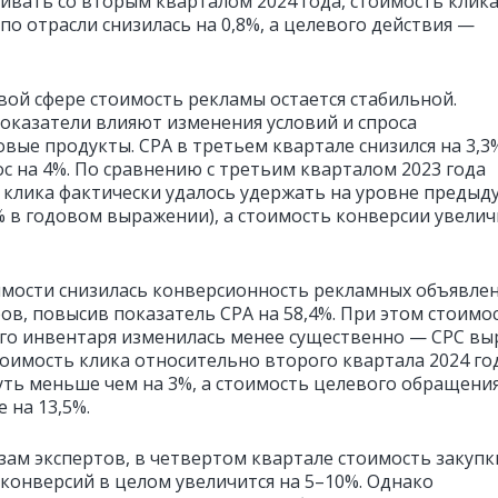
нивать со вторым кварталом 2024 года, стоимость клик
по отрасли снизилась на 0,8%, а целевого действия —
вой сфере стоимость рекламы остается стабильной.
оказатели влияют изменения условий и спроса
вые продукты. СРА в третьем квартале снизился на 3,3
ос на 4%. По сравнению с третьим кварталом 2023 года
 клика фактически удалось удержать на уровне предыд
2% в годовом выражении), а стоимость конверсии увели
мости снизилась конверсионность рекламных объявле
ов, повысив показатель СРА на 58,4%. При этом стоимо
го инвентаря изменилась менее существенно — СРС вы
Стоимость клика относительно второго квартала 2024 го
уть меньше чем на 3%, а стоимость целевого обращени
 на 13,5%.
зам экспертов, в четвертом квартале стоимость закупк
 конверсий в целом увеличится на 5–10%. Однако