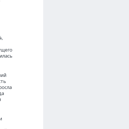
а
%,
ущего
чилась
ний
сть
росла
да
я
и