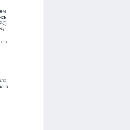
ьем
ись.
PC)
2%.
ого
ала
ился