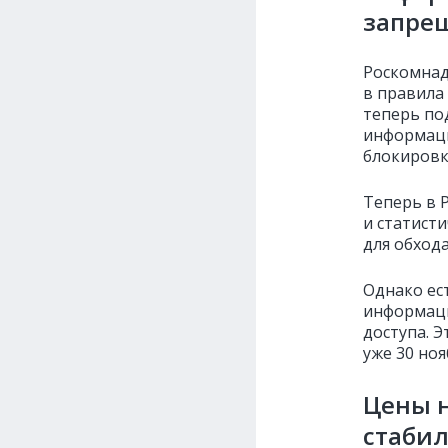
запрещ
Роскомна
в правила
теперь по
информаци
блокировк
Теперь в 
и статист
для обход
Однако ес
информаци
доступа. Э
уже 30 ноя
Цены н
стабил