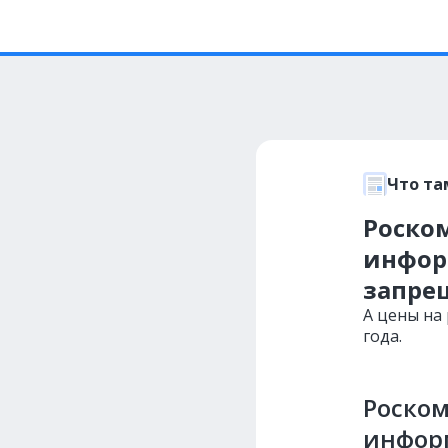
Что та
Роско
инфор
запрещ
А цены на
года.
Роско
информ