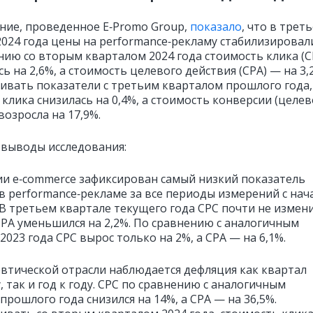
ние, проведенное E‑Promo Group,
показало
, что в трет
2024 года цены на performance‑рекламу стабилизировал
нию со вторым кварталом 2024 года стоимость клика (C
ь на 2,6%, а стоимость целевого действия (CPA) — на 3,
нивать показатели с третьим кварталом прошлого года,
клика снизилась на 0,4%, а стоимость конверсии (целев
возросла на 17,9%.
выводы исследования:
ии e‑commerce зафиксирован самый низкий показатель
в performance‑рекламе за все периоды измерений с нач
 В третьем квартале текущего года CPC почти не измен
 CPA уменьшился на 2,2%. По сравнению с аналогичным
023 года CPC вырос только на 2%, а CPA — на 6,1%.
втической отрасли наблюдается дефляция как квартал
, так и год к году. СРС по сравнению с аналогичным
рошлого года снизился на 14%, а СРА — на 36,5%.