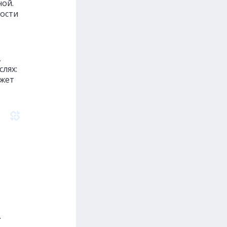
ной.
мости
,
слях:
джет
.