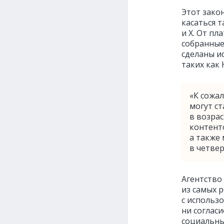
Этот зако
касаться т
и X. От пл
собранные
сделаны и
таких как 
«К сожа
могут с
в возрас
контент
а также
в четве
Агентство
из самых 
с использ
ни согласи
социальны