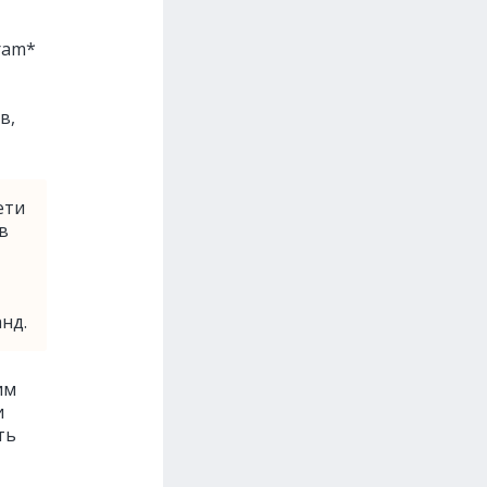
т
ram*
в,
ети
в
нд.
им
и
ть